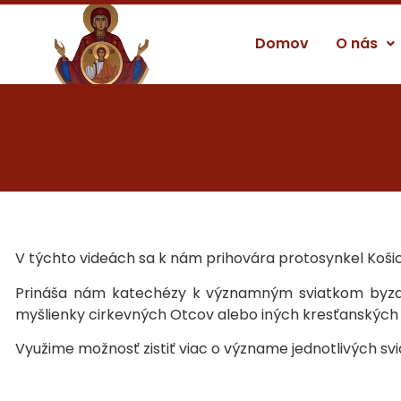
Domov
O nás
V týchto videách sa k nám prihovára protosynkel Košice
Prináša nám katechézy k významným sviatkom byzants
myšlienky cirkevných Otcov alebo iných kresťanských 
Využime možnosť zistiť viac o význame jednotlivých svi