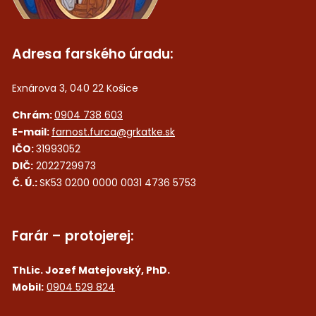
Adresa farského úradu:
Exnárova 3, 040 22 Košice
Chrám:
0904 738 603
E-mail:
farnost.furca@grkatke.sk
IČO:
31993052
DIČ:
2022729973
Č. Ú.:
SK53 0200 0000 0031 4736 5753
Farár – protojerej:
ThLic. Jozef Matejovský, PhD.
Mobil:
0904 529 824