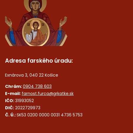
Adresa farského úradu:
Exnárova 3, 040 22 Košice
Chrám:
0904 738 603
E-mail:
farnost.furca@grkatke.sk
IČO:
31993052
DIČ:
2022729973
Č. Ú.:
SK53 0200 0000 0031 4736 5753