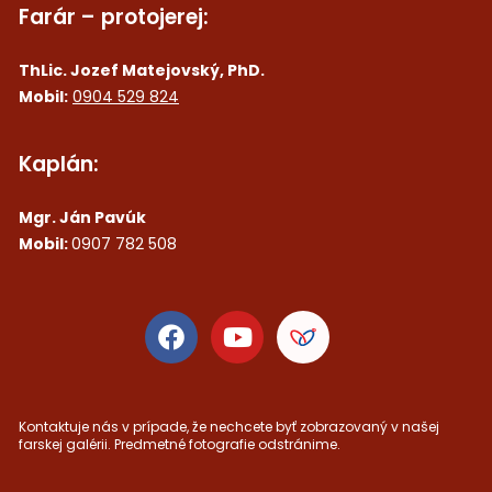
Farár – protojerej:
ThLic. Jozef Matejovský, PhD.
Mobil:
0904 529 824
Kaplán:
Mgr. Ján Pavúk
Mobil:
0907 782 508
Kontaktuje nás v prípade, že nechcete byť zobrazovaný v našej
farskej galérii. Predmetné fotografie odstránime.