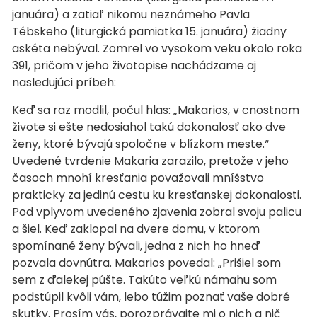
januára) a zatiaľ nikomu neznámeho Pavla
Tébskeho (liturgická pamiatka 15. januára) žiadny
askéta nebýval. Zomrel vo vysokom veku okolo roka
391, pričom v jeho životopise nachádzame aj
nasledujúci príbeh:
Keď sa raz modlil, počul hlas: „Makarios, v cnostnom
živote si ešte nedosiahol takú dokonalosť ako dve
ženy, ktoré bývajú spoločne v blízkom meste.“
Uvedené tvrdenie Makaria zarazilo, pretože v jeho
časoch mnohí kresťania považovali mníšstvo
prakticky za jedinú cestu ku kresťanskej dokonalosti.
Pod vplyvom uvedeného zjavenia zobral svoju palicu
a šiel. Keď zaklopal na dvere domu, v ktorom
spomínané ženy bývali, jedna z nich ho hneď
pozvala dovnútra. Makarios povedal: „Prišiel som
sem z ďalekej púšte. Takúto veľkú námahu som
podstúpil kvôli vám, lebo túžim poznať vaše dobré
skutky. Prosím vás, porozprávajte mi o nich a nič