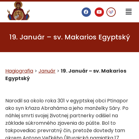
19. Január – sv. Makarios Egyptský
Hagiografia
>
Január
>
19. Január – sv. Makarios
Egyptský
Narodil sa okolo roka 301 v egyptskej obci Ptinapor
ako syn kňaza Abraháma a jeho manželky Sáry. Po
náhlej smrti svojej životnej partnerky odišiel na
základe súkromného zjavenia do púšte. Bol to
takpovediac prevratný čin, pretože dovtedy tam
okrem Antona Veľkého (liturgická pamiatka 17.