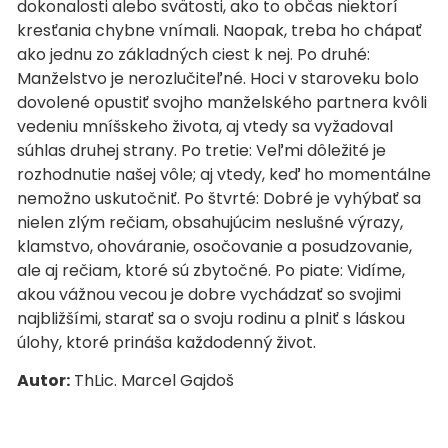
dokonalosti alebo svätosti, ako to občas niektorí
kresťania chybne vnímali. Naopak, treba ho chápať
ako jednu zo základných ciest k nej. Po druhé:
Manželstvo je nerozlučiteľné. Hoci v staroveku bolo
dovolené opustiť svojho manželského partnera kvôli
vedeniu mníšskeho života, aj vtedy sa vyžadoval
súhlas druhej strany. Po tretie: Veľmi dôležité je
rozhodnutie našej vôle; aj vtedy, keď ho momentálne
nemožno uskutočniť. Po štvrté: Dobré je vyhýbať sa
nielen zlým rečiam, obsahujúcim neslušné výrazy,
klamstvo, ohováranie, osočovanie a posudzovanie,
ale aj rečiam, ktoré sú zbytočné. Po piate: Vidíme,
akou vážnou vecou je dobre vychádzať so svojimi
najbližšími, starať sa o svoju rodinu a plniť s láskou
úlohy, ktoré prináša každodenný život.
Autor:
ThLic. Marcel Gajdoš