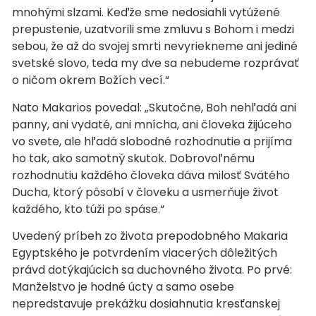
mnohými slzami. Keďže sme nedosiahli vytúžené
prepustenie, uzatvorili sme zmluvu s Bohom i medzi
sebou, že až do svojej smrti nevyriekneme ani jediné
svetské slovo, teda my dve sa nebudeme rozprávať
o ničom okrem Božích vecí.“
Nato Makarios povedal: „Skutočne, Boh nehľadá ani
panny, ani vydaté, ani mnícha, ani človeka žijúceho
vo svete, ale hľadá slobodné rozhodnutie a prijíma
ho tak, ako samotný skutok. Dobrovoľnému
rozhodnutiu každého človeka dáva milosť Svätého
Ducha, ktorý pôsobí v človeku a usmerňuje život
každého, kto túži po spáse.“
Uvedený príbeh zo života prepodobného Makaria
Egyptského je potvrdením viacerých dôležitých
právd dotýkajúcich sa duchovného života. Po prvé:
Manželstvo je hodné úcty a samo osebe
nepredstavuje prekážku dosiahnutia kresťanskej