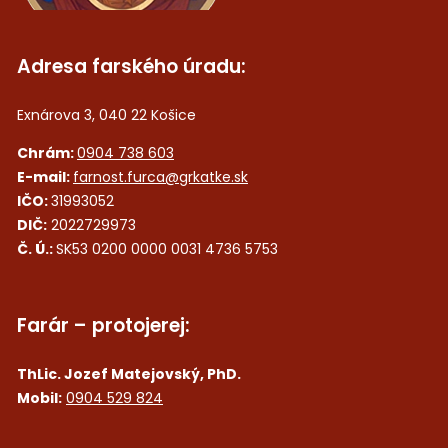
Adresa farského úradu:
Exnárova 3, 040 22 Košice
Chrám:
0904 738 603
E-mail:
farnost.furca@grkatke.sk
IČO:
31993052
DIČ:
2022729973
Č. Ú.:
SK53 0200 0000 0031 4736 5753
Farár – protojerej:
ThLic. Jozef Matejovský, PhD.
Mobil:
0904 529 824