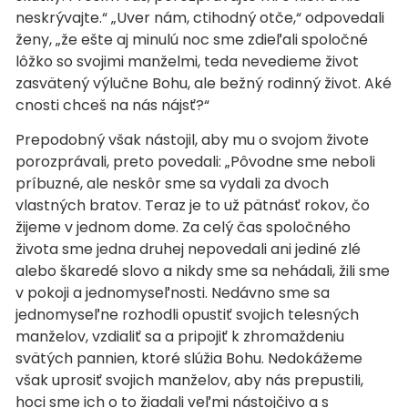
neskrývajte.“ „Uver nám, ctihodný otče,“ odpovedali
ženy, „že ešte aj minulú noc sme zdieľali spoločné
lôžko so svojimi manželmi, teda nevedieme život
zasvätený výlučne Bohu, ale bežný rodinný život. Aké
cnosti chceš na nás nájsť?“
Prepodobný však nástojil, aby mu o svojom živote
porozprávali, preto povedali: „Pôvodne sme neboli
príbuzné, ale neskôr sme sa vydali za dvoch
vlastných bratov. Teraz je to už pätnásť rokov, čo
žijeme v jednom dome. Za celý čas spoločného
života sme jedna druhej nepovedali ani jediné zlé
alebo škaredé slovo a nikdy sme sa nehádali, žili sme
v pokoji a jednomyseľnosti. Nedávno sme sa
jednomyseľne rozhodli opustiť svojich telesných
manželov, vzdialiť sa a pripojiť k zhromaždeniu
svätých pannien, ktoré slúžia Bohu. Nedokážeme
však uprosiť svojich manželov, aby nás prepustili,
hoci sme ich o to žiadali veľmi nástojčivo a s