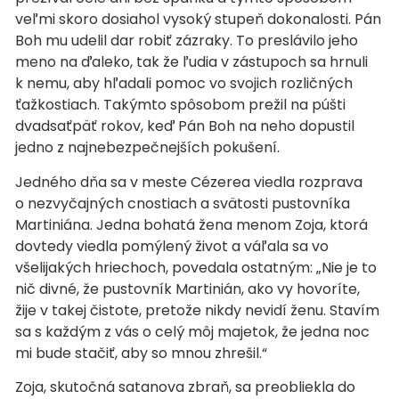
veľmi skoro dosiahol vysoký stupeň dokonalosti. Pán
Boh mu udelil dar robiť zázraky. To preslávilo jeho
meno na ďaleko, tak že ľudia v zástupoch sa hrnuli
k nemu, aby hľadali pomoc vo svojich rozličných
ťažkostiach. Takýmto spôsobom prežil na púšti
dvadsaťpäť rokov, keď Pán Boh na neho dopustil
jedno z najnebezpečnejších pokušení.
Jedného dňa sa v meste Cézerea viedla rozprava
o nezvyčajných cnostiach a svätosti pustovníka
Martiniána. Jedna bohatá žena menom Zoja, ktorá
dovtedy viedla pomýlený život a váľala sa vo
všelijakých hriechoch, povedala ostatným: „Nie je to
nič divné, že pustovník Martinián, ako vy hovoríte,
žije v takej čistote, pretože nikdy nevidí ženu. Stavím
sa s každým z vás o celý môj majetok, že jedna noc
mi bude stačiť, aby so mnou zhrešil.“
Zoja, skutočná satanova zbraň, sa preobliekla do