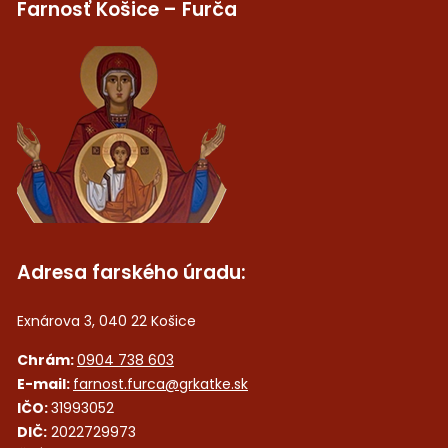
Farnosť Košice – Furča
Adresa farského úradu:
Exnárova 3, 040 22 Košice
Chrám:
0904 738 603
E-mail:
farnost.furca@grkatke.sk
IČO:
31993052
DIČ:
2022729973