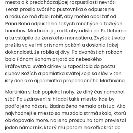
mesta a k predchádzajúcej rozpustilosti nevráti.
Teraz prosila svätého pustovníka o odpustenie
a radu, čo má ďalej robiť, aby mohla obdržať od
Pána Boha odpustenie takých mnohých a ťažkých
hriechov. Martinián jej radil, aby odišla do Betlehema
a tu vstúpila do ženského monastiera. Zvyšok života
prežila vo veľmi prísnom pokání a dosiahla takej
dokonalosti, že robila aj divy. Po dvanástich rokoch
bola Pánom Bohom prijatá do nebeského
kráľovstva. Svätá cirkev ju započítala do počtu
sluhov Božích a pamiatka svätej Zoje sa slávi v ten
istý deň ako aj pamiatka prepodobného Martiniána.
Martinián si tak popiekol nohy, že dlhý čas namohol
stáť. Po uzdravení si hľadal také miesto, kde by
podľa jeho názoru, žiadna žena nemala prístup. Ako
najvhodnejšie miesto sa mu zdala strmá skala, ktorú
obklopovalo more. Na jeho prosbu ho tam previezol
jeden námorník, ktorý mu potom niekoľkokrát do