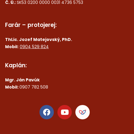
Č. Ú.:
SK53 0200 0000 0031 4736 5753
Farár – protojerej:
ThLic. Jozef Matejovský, PhD.
Mobil:
0904 529 824
Kaplán:
Mgr. Ján Pavúk
Mobil:
0907 782 508