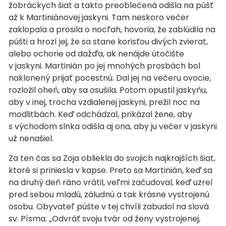
žobráckych šiat a takto preoblečená odišla na púšť
až k Martiniánovej jaskyni. Tam neskoro večer
zaklopala a prosila o nocľah, hovoria, že zablúdila na
púšti a hrozí jej, že sa stane korisťou divých zvierat,
alebo ochorie od dažďa, ak nenájde útočište
v jaskyni. Martinián po jej mnohých prosbách bol
naklonený prijať pocestnú. Dal jej na večeru ovocie,
rozložil oheň, aby sa osušila. Potom opustil jaskyňu,
aby v inej, trocha vzdialenej jaskyni, prežil noc na
modlitbách. Keď odchádzal, prikázal žene, aby
s východom slnka odišla aj ona, aby ju večer v jaskyni
už nenašiel.
Za ten čas sa Zoja obliekla do svojich najkrajších šiat,
ktoré si priniesla v kapse. Preto sa Martinián, keď sa
na druhý deň ráno vrátil, veľmi začudoval, keď uzrel
pred sebou mladú, záludnú a tak krásne vystrojenú
osobu. Obyvateľ púšte v tej chvíli zabudol na slová
sv. Písma: „Odvráť svoju tvár od ženy vystrojenej,