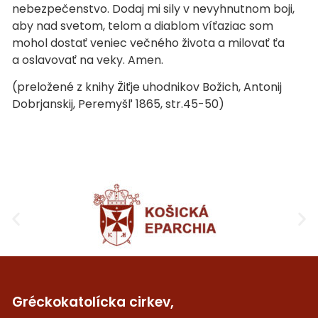
nebezpečenstvo. Dodaj mi sily v nevyhnutnom boji,
aby nad svetom, telom a diablom víťaziac som
mohol dostať veniec večného života a milovať ťa
a oslavovať na veky. Amen.
(preložené z knihy Žiťje uhodnikov Božich, Antonij
Dobrjanskij, Peremyšľ 1865, str.45-50)
Gréckokatolícka cirkev,