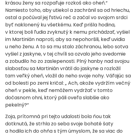
krásou ženy sa rozpaľuje rozkoš ako oheň.“
Namiesto toho, aby utiekol a zachránil sa od hriechu,
ostal a počúval jej ľstivú reč a začal vo svojom srdci
byť naklonený ku všetkému. Keď prišla hodina,
v ktorej boli ľudia zvyknutý k nemu prichádzať, vyšiel
im Martinián naproti, aby sa nepohoršili, keď uvidia
u neho ženu. A to sa mu stalo záchranou, lebo sotva
vyšiel z jaskyne, v tej chvíli sa ozvalo jeho svedomie
a zobudilo ho zo zaslepenosti. Plný hanby nad svojou
slabosťou sa Martinián vrátil do jaskyne a rozložil
tam veľký oheň, vložil do neho svoje nohy. Váľajúc sa
od bolesti po zemi kričal: „ Ach, akože vydržím večný
oheň v pekle, keď nemôžem vydržať v tomto
dočasnom ohni, ktorý páli oveľa slabšie ako
pekelný?“
Zoja, prítomná pri tejto udalosti bola ňou tak
dotknutá, že strhla zo seba svoje bohaté šaty
a hodila ich do ohňa s tým úmyslom, že sa viac do