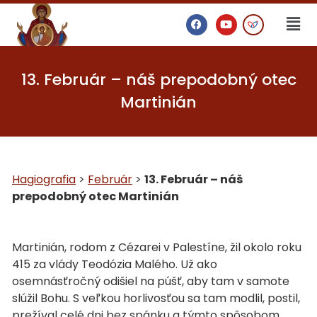
13. Február – náš prepodobný otec
Martinián
Hagiografia
>
Február
>
13. Február – náš
prepodobný otec Martinián
Martinián, rodom z Cézarei v Palestíne, žil okolo roku
415 za vlády Teodózia Malého. Už ako
osemnásťročný odišiel na púšť, aby tam v samote
slúžil Bohu. S veľkou horlivosťou sa tam modlil, postil,
prežíval celé dni bez spánku a týmto spôsobom