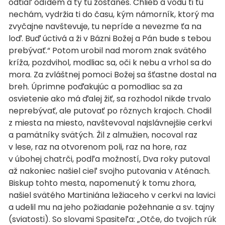
odtiaľ odídem a ty tu zostaneš. Chlieb a vodu ti tu
nechám, vydržia ti do času, kým námorník, ktorý ma
zvyčajne navštevuje, tu nepríde a nevezme ťa na
loď. Buď úctivá a ži v Bázni Božej a Pán bude s tebou
prebývať.“ Potom urobil nad morom znak svätého
kríža, pozdvihol, modliac sa, oči k nebu a vrhol sa do
mora. Za zvláštnej pomoci Božej sa šťastne dostal na
breh. Úprimne poďakujúc a pomodliac sa za
osvietenie ako má ďalej žiť, sa rozhodol nikde trvalo
neprebývať, ale putovať po rôznych krajoch. Chodil
z miesta na miesto, navštevoval najslávnejšie cerkvi
a pamätníky svätých. Žil z almužien, nocoval raz
v lese, raz na otvorenom poli, raz na hore, raz
v úbohej chatrči, podľa možností, Dva roky putoval
až nakoniec našiel cieľ svojho putovania v Aténach.
Biskup tohto mesta, napomenutý k tomu zhora,
našiel svätého Martiniána ležiaceho v cerkvi na lavici
a udelil mu na jeho požiadanie požehnanie a sv. tajny
(sviatosti). So slovami Spasiteľa: „Otče, do tvojich rúk