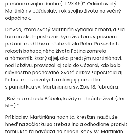
porúčam svojho ducha (Lk 23.46)“. Odišiel svätý
Martinián v päťdesiaty rok svojho života na večný
odpočinok.
Dievča, ktoré svätý Martinián vytiahol z mora, a žila
tam na skale pustovníckym životom, v prísnom
pokání, modlitbe a pôste slúžila Bohu. Po šiestich
rokoch bohabojného života Fotina zomrela
a námorník, ktorý aj jej, ako predtým Martiniánovi,
nosil obživu, previezol jej telo do Cézarei, kde bolo
slávnostne pochované. Svätá cirkev započítala aj
Fotinu medzi svätých a slávi jej pamiatku
s pamiatkou sv. Martiniána a sv. Zoje 13. fubruára.
„Bežte zo stredu Bábela, každý si chráňte život (Jer
51,6).“
Príklad sv. Martiniána nach ťa, kresťan, naučí, že
hneď na začiatku sa treba silno a odhodlane protiviť
tomu, kto ťa navádza na hriech. Keby sv. Martinián