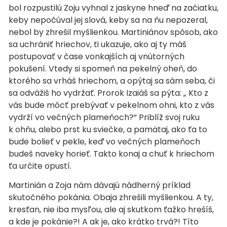
bol rozpustilú Zoju vyhnal z jaskyne hneď na začiatku,
keby nepočúval jej slová, keby sa na ňu nepozeral,
nebol by zhrešil myšlienkou. Martiniánov spôsob, ako
sa uchrániť hriechov, ti ukazuje, ako aj ty máš
postupovať v čase vonkajších aj vnútorných
pokušení. Vtedy si spomeň na pekelný oheň, do
ktorého sa vrháš hriechom, a opýtaj sa sám seba, či
sa odvážiš ho vydržať. Prorok Izaiáš sa pýta: „ Kto z
vás bude môcť prebývať v pekelnom ohni, kto z vás
vydrží vo večných plameňoch?“ Priblíž svoj ruku
k ohňu, alebo prst ku sviečke, a pamätaj, ako ťa to
bude bolieť v pekle, keď vo večných plameňoch
budeš naveky horieť. Takto konaj a chuť k hriechom
ťa určite opustí.
Martinián a Zoja nám dávajú nádherný príklad
skutočného pokánia. Obaja zhrešili myšlienkou. A ty,
kresťan, nie iba mysľou, ale aj skutkom ťažko hrešíš,
a kde je pokánie?! A ak je, ako krátko trvá?! Títo