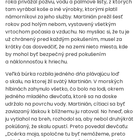
roka privážal poživu, vodu a palmové listy, z ktorých
tam vyrábal koše a iné výrobky, ktorými platil
námorníkovi za jeho služby. Martinián prežil šesť
rokov pod holým nebom, vystavený všetkým
vrtochom počasia a vzduchu. No mysliac si, že tu je
už chránený pred každým pokušením, musel za
krátky čas dosvedčiť, že na zemi nieto miesta, kde
by mohol byť bezpečný pred pokušením
a náklonnosťou k hriechu.
Veľká búrka rozbila jedného dňa plávajúcu loď
o skalu, na ktorej žil svätý Martinián. V morských
hlbinách zahynulo všetko, čo bolo na lodi, okrem
jedného mladého dievčaťa, ktoré sa na doske
udržalo na povrchu vody. Martinián, cítiaci sa byť
zaviazaný láskou k blížnemu ju ratoval. No hneď, ako
ju vytiahol na breh, rozhodol sa, aby nebol druhýkrát
pokúšaný, že skalu opustí. Preto povedal dievčaťu:
„Dcérka moja, spoločne tu byť nemôžeme, preto