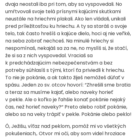
dvaja neostali iba pri tom, aby sa vyspovedali. No
umŕtvovali svoje telá prísnymi kajúcimi skutkami
neustále na hriechmi plakali. Ako len vládali, unikali
pred príležitosťou ku hriechu. A ty sa staráš o svoje
telo, tak často hrešíš a kajúce dielo, hoci aj nie veľké,
na seba zobrať nechceš. Na minulé hriechy si
nespomínaš, nekajáš sa za ne, no myslíš si, že stačí,
že si sa z nich vyspovedal. Vraciaš sa
k predchádzajúcim nebezpečenstvám a bez
potreby súhlasíš s tými, ktorí ťa priviedli k hriechu.
To nie je pokánie, a ak takto žiješ nemôžeš dúfať v
spásu. Jeden zo sv. otcov hovorí: “Zhrešili sme bratia
a teraz sa musíme kajať, alebo naveky horieť
v pekle. Ale o koľko je ľahšie konať pokánie nejaký
čas, než horieť naveky?“ Preto alebo robiť pokánie,
alebo sa na veky trápiť v pekle. Pokánie alebo peklo!
Ó, Ježišu, víťaz nad peklom, pomôž mi vo všetkých
pokušeniach,. Otvor mi oči, aby som videl hroziace