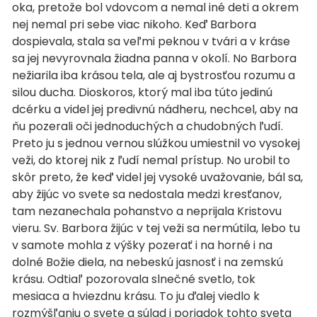
oka, pretože bol vdovcom a nemal iné deti a okrem
nej nemal pri sebe viac nikoho. Keď Barbora
dospievala, stala sa veľmi peknou v tvári a v kráse
sa jej nevyrovnala žiadna panna v okolí. No Barbora
nežiarila iba krásou tela, ale aj bystrosťou rozumu a
silou ducha. Dioskoros, ktorý mal iba túto jedinú
dcérku a videl jej predivnú nádheru, nechcel, aby na
ňu pozerali oči jednoduchých a chudobných ľudí.
Preto ju s jednou vernou slúžkou umiestnil vo vysokej
veži, do ktorej nik z ľudí nemal prístup. No urobil to
skôr preto, že keď videl jej vysoké uvažovanie, bál sa,
aby žijúc vo svete sa nedostala medzi kresťanov,
tam nezanechala pohanstvo a neprijala Kristovu
vieru. Sv. Barbora žijúc v tej veži sa nermútila, lebo tu
v samote mohla z výšky pozerať i na horné i na
dolné Božie diela, na nebeskú jasnosť i na zemskú
krásu. Odtiaľ pozorovala slnečné svetlo, tok
mesiaca a hviezdnu krásu. To ju ďalej viedlo k
rozmýšľaniu o svete a súlad i poriadok tohto sveta