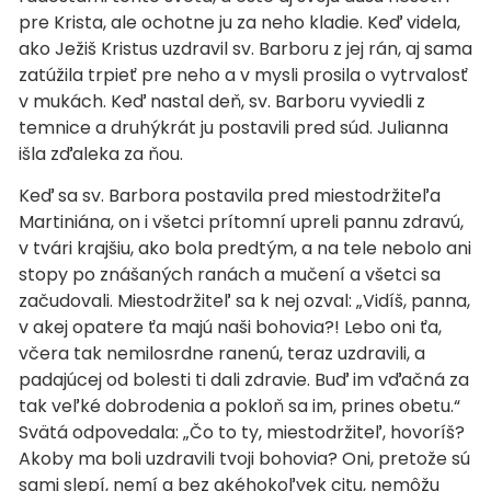
pre Krista, ale ochotne ju za neho kladie. Keď videla,
ako Ježiš Kristus uzdravil sv. Barboru z jej rán, aj sama
zatúžila trpieť pre neho a v mysli prosila o vytrvalosť
v mukách. Keď nastal deň, sv. Barboru vyviedli z
temnice a druhýkrát ju postavili pred súd. Julianna
išla zďaleka za ňou.
Keď sa sv. Barbora postavila pred miestodržiteľa
Martiniána, on i všetci prítomní upreli pannu zdravú,
v tvári krajšiu, ako bola predtým, a na tele nebolo ani
stopy po znášaných ranách a mučení a všetci sa
začudovali. Miestodržiteľ sa k nej ozval: „Vidíš, panna,
v akej opatere ťa majú naši bohovia?! Lebo oni ťa,
včera tak nemilosrdne ranenú, teraz uzdravili, a
padajúcej od bolesti ti dali zdravie. Buď im vďačná za
tak veľké dobrodenia a pokloň sa im, prines obetu.“
Svätá odpovedala: „Čo to ty, miestodržiteľ, hovoríš?
Akoby ma boli uzdravili tvoji bohovia? Oni, pretože sú
sami slepí, nemí a bez akéhokoľvek citu, nemôžu