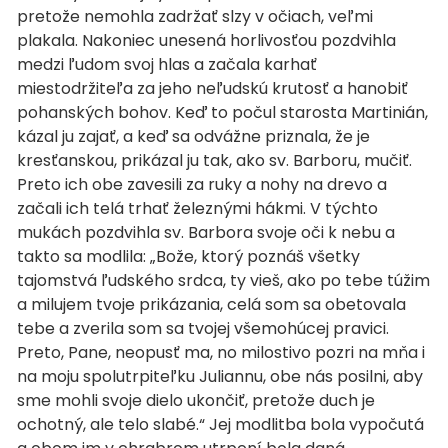
pretože nemohla zadržať slzy v očiach, veľmi
plakala. Nakoniec unesená horlivosťou pozdvihla
medzi ľudom svoj hlas a začala karhať
miestodržiteľa za jeho neľudskú krutosť a hanobiť
pohanských bohov. Keď to počul starosta Martinián,
kázal ju zajať, a keď sa odvážne priznala, že je
kresťanskou, prikázal ju tak, ako sv. Barboru, mučiť.
Preto ich obe zavesili za ruky a nohy na drevo a
začali ich telá trhať železnými hákmi. V týchto
mukách pozdvihla sv. Barbora svoje oči k nebu a
takto sa modlila: „Bože, ktorý poznáš všetky
tajomstvá ľudského srdca, ty vieš, ako po tebe túžim
a milujem tvoje prikázania, celá som sa obetovala
tebe a zverila som sa tvojej všemohúcej pravici.
Preto, Pane, neopusť ma, no milostivo pozri na mňa i
na moju spolutrpiteľku Juliannu, obe nás posilni, aby
sme mohli svoje dielo ukončiť, pretože duch je
ochotný, ale telo slabé.“ Jej modlitba bola vypočutá