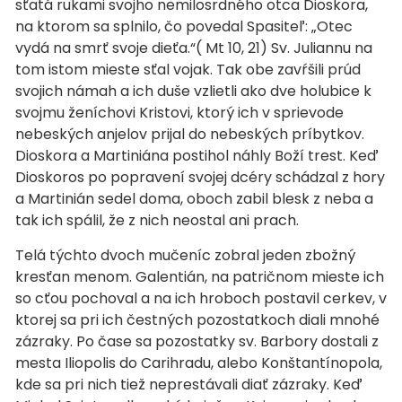
sťatá rukami svojho nemilosrdného otca Dioskora,
na ktorom sa splnilo, čo povedal Spasiteľ: „Otec
vydá na smrť svoje dieťa.“( Mt 10, 21) Sv. Juliannu na
tom istom mieste sťal vojak. Tak obe zavŕšili prúd
svojich námah a ich duše vzlietli ako dve holubice k
svojmu ženíchovi Kristovi, ktorý ich v sprievode
nebeských anjelov prijal do nebeských príbytkov.
Dioskora a Martiniána postihol náhly Boží trest. Keď
Dioskoros po popravení svojej dcéry schádzal z hory
a Martinián sedel doma, oboch zabil blesk z neba a
tak ich spálil, že z nich neostal ani prach.
Telá týchto dvoch mučeníc zobral jeden zbožný
kresťan menom. Galentián, na patričnom mieste ich
so cťou pochoval a na ich hroboch postavil cerkev, v
ktorej sa pri ich čestných pozostatkoch diali mnohé
zázraky. Po čase sa pozostatky sv. Barbory dostali z
mesta Iliopolis do Carihradu, alebo Konštantínopola,
kde sa pri nich tiež neprestávali diať zázraky. Keď