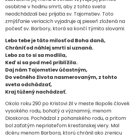
osobitne v hodinu smrti, aby z tohto sveta
neodchádzali bez prijatia sv. Tajomstiev. Toto
zmýšľanie veriacich vyjadruje aj pieseň zložená na
počesť sv. Barbory, ktorá sa končí týmito slovami:
Lebo tebe je táto milosť od Boha daná,
Chrániť od náhlej smrti si uznaná.
Lebo za to si sa modlila,
Keď si sa pod meč priblížila.
Daj nám Tajomstiev účastným,
Do večného života nasmerovaným, z tohto
sveta odchádzať,
Kraj túžený nachádzať.
Okolo roku 290 po Kristovi žil v meste Iliopolis človek
vysokého rodu, bohatý a významný, menom
Dioskoros. Pochádzal z pohanského rodu, a pritom
bol zaťatým nepriateľom kresťanskej viery. Mal
dcéru menom Barbora, ktorú chránil ako zrenicu