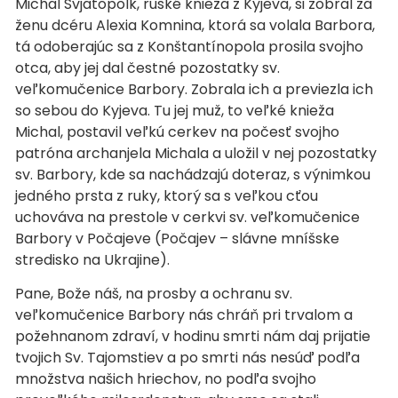
Michal Svjatopolk, ruské knieža z Kyjeva, si zobral za
ženu dcéru Alexia Komnina, ktorá sa volala Barbora,
tá odoberajúc sa z Konštantínopola prosila svojho
otca, aby jej dal čestné pozostatky sv.
veľkomučenice Barbory. Zobrala ich a previezla ich
so sebou do Kyjeva. Tu jej muž, to veľké knieža
Michal, postavil veľkú cerkev na počesť svojho
patróna archanjela Michala a uložil v nej pozostatky
sv. Barbory, kde sa nachádzajú doteraz, s výnimkou
jedného prsta z ruky, ktorý sa s veľkou cťou
uchováva na prestole v cerkvi sv. veľkomučenice
Barbory v Počajeve (Počajev – slávne mníšske
stredisko na Ukrajine).
Pane, Bože náš, na prosby a ochranu sv.
veľkomučenice Barbory nás chráň pri trvalom a
požehnanom zdraví, v hodinu smrti nám daj prijatie
tvojich Sv. Tajomstiev a po smrti nás nesúď podľa
množstva našich hriechov, no podľa svojho