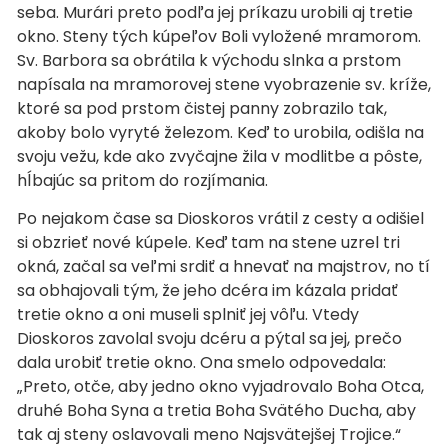
seba. Murári preto podľa jej príkazu urobili aj tretie
okno. Steny tých kúpeľov Boli vyložené mramorom.
Sv. Barbora sa obrátila k východu slnka a prstom
napísala na mramorovej stene vyobrazenie sv. kríže,
ktoré sa pod prstom čistej panny zobrazilo tak,
akoby bolo vyryté železom. Keď to urobila, odišla na
svoju vežu, kde ako zvyčajne žila v modlitbe a pôste,
hĺbajúc sa pritom do rozjímania.
Po nejakom čase sa Dioskoros vrátil z cesty a odišiel
si obzrieť nové kúpele. Keď tam na stene uzrel tri
okná, začal sa veľmi srdiť a hnevať na majstrov, no tí
sa obhajovali tým, že jeho dcéra im kázala pridať
tretie okno a oni museli splniť jej vôľu. Vtedy
Dioskoros zavolal svoju dcéru a pýtal sa jej, prečo
dala urobiť tretie okno. Ona smelo odpovedala:
„Preto, otče, aby jedno okno vyjadrovalo Boha Otca,
druhé Boha Syna a tretia Boha Svätého Ducha, aby
tak aj steny oslavovali meno Najsvätejšej Trojice.“