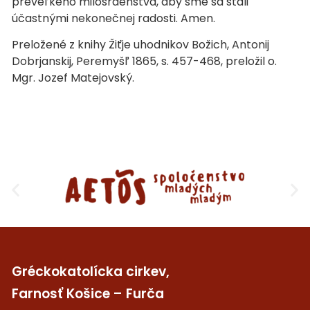
preveľkého milosrdenstva, aby sme sa stali
účastnými nekonečnej radosti. Amen.
Preložené z knihy Žiťje uhodnikov Božich, Antonij
Dobrjanskij, Peremyšľ 1865, s. 457-468, preložil o.
Mgr. Jozef Matejovský.
Gréckokatolícka cirkev,
Farnosť Košice – Furča