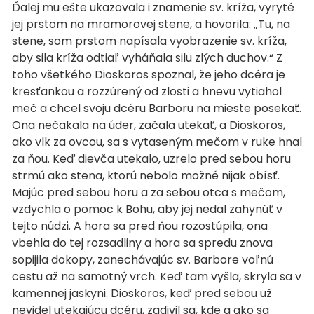
Ďalej mu ešte ukazovala i znamenie sv. kríža, vyryté
jej prstom na mramorovej stene, a hovorila: „Tu, na
stene, som prstom napísala vyobrazenie sv. kríža,
aby sila kríža odtiaľ vyháňala silu zlých duchov.“ Z
toho všetkého Dioskoros spoznal, že jeho dcéra je
kresťankou a rozzúrený od zlosti a hnevu vytiahol
meč a chcel svoju dcéru Barboru na mieste posekať.
Ona nečakala na úder, začala utekať, a Dioskoros,
ako vlk za ovcou, sa s vytaseným mečom v ruke hnal
za ňou. Keď dievča utekalo, uzrelo pred sebou horu
strmú ako stena, ktorú nebolo možné nijak obísť.
Majúc pred sebou horu a za sebou otca s mečom,
vzdychla o pomoc k Bohu, aby jej nedal zahynúť v
tejto núdzi. A hora sa pred ňou rozostúpila, ona
vbehla do tej rozsadliny a hora sa spredu znova
sopijila dokopy, zanechávajúc sv. Barbore voľnú
cestu až na samotný vrch. Keď tam vyšla, skryla sa v
kamennej jaskyni. Dioskoros, keď pred sebou už
nevidel utekajúcu dcéru, zadivil sa, kde a ako sa