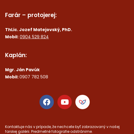
Farár – protojerej:
ThLic. Jozef Matejovský, PhD.
Mobil:
0904 529 824
Kaplán:
Mgr. Ján Pavúk
Mobil:
0907 782 508
Kontaktuje nás v prípade, že nechcete byť zobrazovaný v našej
farskej galérii. Predmetné fotografie odstránime.