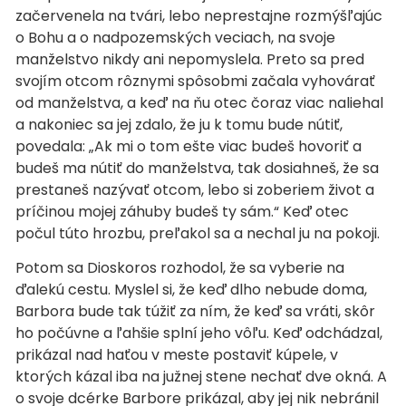
začervenela na tvári, lebo neprestajne rozmýšľajúc
o Bohu a o nadpozemských veciach, na svoje
manželstvo nikdy ani nepomyslela. Preto sa pred
svojím otcom rôznymi spôsobmi začala vyhovárať
od manželstva, a keď na ňu otec čoraz viac naliehal
a nakoniec sa jej zdalo, že ju k tomu bude nútiť,
povedala: „Ak mi o tom ešte viac budeš hovoriť a
budeš ma nútiť do manželstva, tak dosiahneš, že sa
prestaneš nazývať otcom, lebo si zoberiem život a
príčinou mojej záhuby budeš ty sám.“ Keď otec
počul túto hrozbu, preľakol sa a nechal ju na pokoji.
Potom sa Dioskoros rozhodol, že sa vyberie na
ďalekú cestu. Myslel si, že keď dlho nebude doma,
Barbora bude tak túžiť za ním, že keď sa vráti, skôr
ho počúvne a ľahšie splní jeho vôľu. Keď odchádzal,
prikázal nad haťou v meste postaviť kúpele, v
ktorých kázal iba na južnej stene nechať dve okná. A
o svoje dcérke Barbore prikázal, aby jej nik nebránil