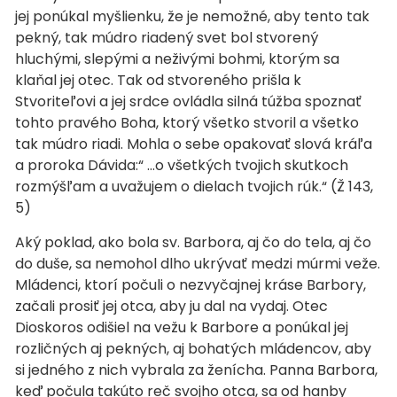
jej ponúkal myšlienku, že je nemožné, aby tento tak
pekný, tak múdro riadený svet bol stvorený
hluchými, slepými a neživými bohmi, ktorým sa
klaňal jej otec. Tak od stvoreného prišla k
Stvoriteľovi a jej srdce ovládla silná túžba spoznať
tohto pravého Boha, ktorý všetko stvoril a všetko
tak múdro riadi. Mohla o sebe opakovať slová kráľa
a proroka Dávida:“ …o všetkých tvojich skutkoch
rozmýšľam a uvažujem o dielach tvojich rúk.“ (Ž 143,
5)
Aký poklad, ako bola sv. Barbora, aj čo do tela, aj čo
do duše, sa nemohol dlho ukrývať medzi múrmi veže.
Mládenci, ktorí počuli o nezvyčajnej kráse Barbory,
začali prosiť jej otca, aby ju dal na vydaj. Otec
Dioskoros odišiel na vežu k Barbore a ponúkal jej
rozličných aj pekných, aj bohatých mládencov, aby
si jedného z nich vybrala za ženícha. Panna Barbora,
keď počula takúto reč svojho otca, sa od hanby