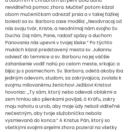
a obom im v chrabrom utrpení bola daná
neviditeľná pomoc zhora. Mučiteľ potom kázal
obom mučeníčkam odrezať prsia a v takej ťažkej
bolesti sa sv. Barbora zase modlila: „Neodvracaj od
nás svoju tvár, Kriste, a neodnímaj nám svojho Sv.
Ducha. Daj nám, Pane, radosť spásy a duchom
Panovania nás upevni v tvojej láske.“ Po týchto
mukách kázal predstavený mesta sv. Juliannu
odviesť do temnice a sv. Barboru na jej väčšie
zahanbenie vodiť nahú po celom meste, srkajúc a
bijúc ju s posmechom. Sv. Barbora, odetá akoby iba
jediným odevom, studom, sa zakrývajúca, zvolala k
svojmu milovanému ženíchovi Ježišovi Kristovi
hovoriac: „Ty sám, ktorý nebo odievaš oblakmi a
zem hmlou ako plienkami povíjaš, ó Kráľu, zakry
moju nahotu a urob, aby moje údy neboli viditeľné
nečestným, aby tvoje služobníčka nebola
vysmievaná do konca.“ A Kristus Pán, ktorý so
všetkými svojimi anjelmi zhora pozeral na všetky