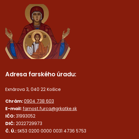
Adresa farského úradu:
Exnárova 3, 040 22 Košice
Chrám:
0904 738 603
E-mail:
farnost.furca@grkatke.sk
IČO:
31993052
DIČ:
2022729973
Č. Ú.:
SK53 0200 0000 0031 4736 5753