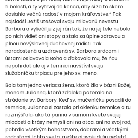
ti bolesti, a ty vytrvaj do konca, aby si za to skoro
dosiahla večnú radosť v mojom kráľovstve.“ Tak
najsladší Ježiš utešoval svoju milovanú nevestu
Barboru a vyliečil ju z jej rán tak, že na jej tele nebolo
po nich vidieť ani stopy a stala sa úplne zdravou a
plnou nevýslovnej duchovnej radisti. Tak
naradostená a uzdravená sv. Barbora srdcom i
ústami oslavovala Boha a ďakovala mu, že ňou
nepohrdol, ale aj v temnici navštívil svoju
služobníčku trpiacu pre jeho sv. meno.
Bola tam jedna veriaca žena, ktorá žila v bázni Božej,
menom Julianna, ktorá zďaleka pozerala na
strádanie sv. Barbory. Keď sv. mučeníčku posadili do
temnice, Julianna si zastala pri okienku temnice a tu
rozmýšľala, ako tá panna v samom kvete svojej
mladosti a krásy nemyslí ani na otca, ani na svoj rod,
pohrdla všetkým bohatstvom, dobrami a všetkými
radosťami tohto sveta, a ešte aj svoju dušu nešetrí