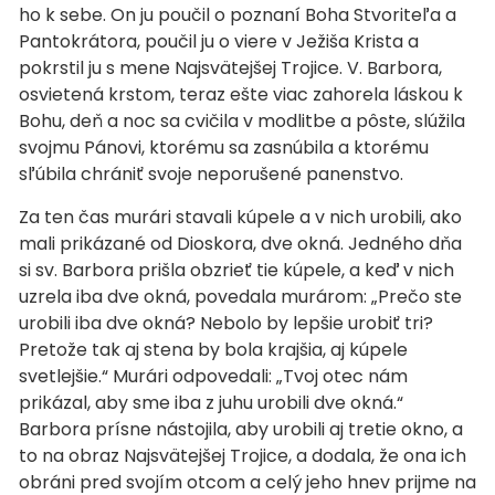
ho k sebe. On ju poučil o poznaní Boha Stvoriteľa a
Pantokrátora, poučil ju o viere v Ježiša Krista a
pokrstil ju s mene Najsvätejšej Trojice. V. Barbora,
osvietená krstom, teraz ešte viac zahorela láskou k
Bohu, deň a noc sa cvičila v modlitbe a pôste, slúžila
svojmu Pánovi, ktorému sa zasnúbila a ktorému
sľúbila chrániť svoje neporušené panenstvo.
Za ten čas murári stavali kúpele a v nich urobili, ako
mali prikázané od Dioskora, dve okná. Jedného dňa
si sv. Barbora prišla obzrieť tie kúpele, a keď v nich
uzrela iba dve okná, povedala murárom: „Prečo ste
urobili iba dve okná? Nebolo by lepšie urobiť tri?
Pretože tak aj stena by bola krajšia, aj kúpele
svetlejšie.“ Murári odpovedali: „Tvoj otec nám
prikázal, aby sme iba z juhu urobili dve okná.“
Barbora prísne nástojila, aby urobili aj tretie okno, a
to na obraz Najsvätejšej Trojice, a dodala, že ona ich
obráni pred svojím otcom a celý jeho hnev prijme na