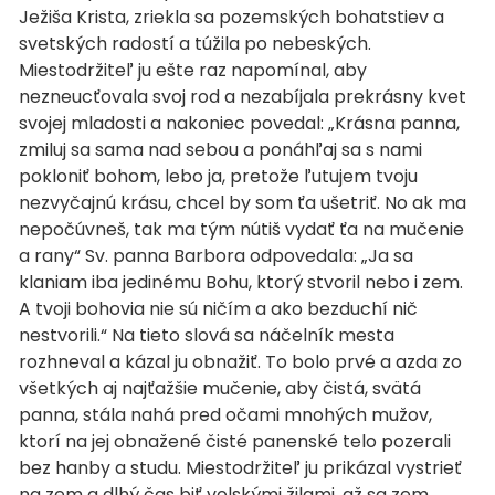
Ježiša Krista, zriekla sa pozemských bohatstiev a
svetských radostí a túžila po nebeských.
Miestodržiteľ ju ešte raz napomínal, aby
nezneucťovala svoj rod a nezabíjala prekrásny kvet
svojej mladosti a nakoniec povedal: „Krásna panna,
zmiluj sa sama nad sebou a ponáhľaj sa s nami
pokloniť bohom, lebo ja, pretože ľutujem tvoju
nezvyčajnú krásu, chcel by som ťa ušetriť. No ak ma
nepočúvneš, tak ma tým nútiš vydať ťa na mučenie
a rany“ Sv. panna Barbora odpovedala: „Ja sa
klaniam iba jedinému Bohu, ktorý stvoril nebo i zem.
A tvoji bohovia nie sú ničím a ako bezduchí nič
nestvorili.“ Na tieto slová sa náčelník mesta
rozhneval a kázal ju obnažiť. To bolo prvé a azda zo
všetkých aj najťažšie mučenie, aby čistá, svätá
panna, stála nahá pred očami mnohých mužov,
ktorí na jej obnažené čisté panenské telo pozerali
bez hanby a studu. Miestodržiteľ ju prikázal vystrieť
na zem a dlhý čas biť volskými žilami, až sa zem