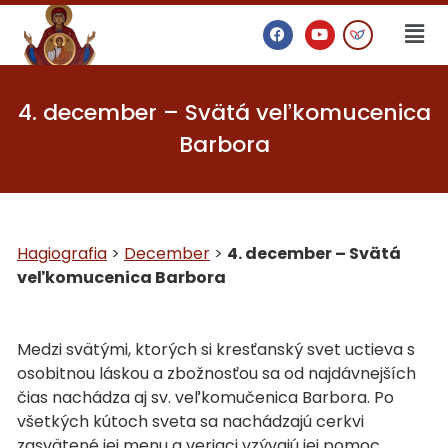
4. december – Svätá veľkomucenica
Barbora
Hagiografia
>
December
>
4. december – Svätá
veľkomucenica Barbora
Medzi svätými, ktorých si kresťanský svet uctieva s
osobitnou láskou a zbožnosťou sa od najdávnejších
čias nachádza aj sv. veľkomučenica Barbora. Po
všetkých kútoch sveta sa nachádzajú cerkvi
zasvätené jej menu a veriaci vzývajú jej pomoc