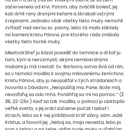
začervenela od krvi. Potom, aby zväčšili bolesť, jej
kati drhli rany drsnými kefami a škrabali ostrými
črepinami. Jednako však všetky tieto muky nemohli
zvíťaziť nad vierou sv. panny, lebo tá mala základy
na kameni Kristu Pánovi, pre ktorého rada znášala
všetky tieto horké muky.
Miestodržiteľ ju kázal posadiť do temnice a držať ju
tam, kým si nerozmyslí, akými nemilosrdnými
mukami ju má trestať. Sv. Barbora, sotva živá od rán,
sa v temnici modlila k svojmu milovanému ženíchovi,
Kristu Pánovi, aby ju neopúšťal v tých strádaniach a
hovorila s Dávidom: „Neopúšťaj ma, Pane; Bože môj,
nevzďaľuj sa odo mňa. Ponáhľaj sa mi na pomoc.“ (Ž
38, 22-23a ) Keď sa tak modlila, o polnoci ju obklopilo
veľké svetlo, v jej srdci súčasne pučali radosť i
strach, lebo sa k nej približoval Kráľ slávy, sám Ježiš
Kristus, a hovoril jej: „Neboj sa, moja nevesta, lebo ja
som s tebou a pri tebe, vidím tvoje muky a uľahčím