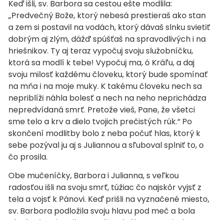
Keď išli, sv. Barbora sa cestou ešte modlila:
„Predvečný Bože, ktorý nebesá prestieraš ako stan
a zem si postavil na vodách, ktorý dávaš slnku svietiť
dobrým aj zlým, dážď spúšťaš na spravodlivých i na
hriešnikov. Ty aj teraz vypočuj svoju služobníčku,
ktorá sa modlí k tebe! Vypočuj ma, ó Kráľu, a daj
svoju milosť každému človeku, ktorý bude spomínať
na mňa i na moje muky. K takému človeku nech sa
nepriblíži náhla bolesť a nech na neho neprichádza
nepredvídaná smrť. Pretože vieš, Pane, že všetci
sme telo a krv a dielo tvojich prečistých rúk.“ Po
skončení modlitby bolo z neba počuť hlas, ktorý k
sebe pozýval ju aj s Juliannou a sľuboval splniť to, o
čo prosila.
Obe mučeníčky, Barbora i Julianna, s veľkou
radosťou išli na svoju smrť, túžiac čo najskôr vyjsť z
tela a vojsť k Pánovi. Keď prišli na vyznačené miesto,
sv. Barbora podložila svoju hlavu pod meč a bola