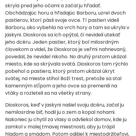
skryla pred jeho očami a začal ju hľadať.
Obchádzajúc horu a hľadajúc Barboru, uzrel dvoch
pastierov, ktorí pásli svoje ovce. Tí pastieri videli
Barboru, ako vybehla na vrch hory a tam sa ukryla v
jaskyni. Dioskoros sa ich opýtal, či nevideli utekať
jeho dcéru. Jeden pastier, ktorý bol milosrdným
človekom a videl, že Dioskoros je veľmi nahnevaný,
povedal, že nevidel nikoho. No druhý prstom ukázal
miesto, kde sa skrývala svätá. Dioskoros tam rýchlo
pobehol a pastiera, ktorý prstom ukázal úkryt
svätej, na mieste stihol Boží trest, pretože sa stal
kamenným stĺpom a jeho ovce sa premenili na
vtáky a rozleteli sa na všetky strany.
Dioskoros, keď v jaskyni našiel svoju dcéru, začal ju
nemilosrdne biť, hodil ju o zem a kopal nohami.
Nakoniec ju chytil za vlasy a odvliekol domov, kde ju
zamkol v malej tmavej miestnosti, aby ju trápil
hladom a smädom. Potom odišiel k miestodržiteľovi,