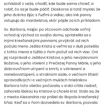
schádzať z veže, chodiť, kde bude sama chcieť, a
robiť, čo sa je bude páčiť. Dioskoros si totiž myslel, že
jeho dcérka žijúc s ľuďmi a vidiac, ako iné panny
vstupujú do manželstva, skôr pôjde za ich príkladom.
Sv. Barbora, majúc po otcovom odchode voľný
vchod aj východ zo svojho domu, spriatelila sa s
inými kresťanskými pannami, prvýkrát od nich
počula meno Ježiša Krista a veľmi sa v duši potešila
z tohto mena a túžila o ňom počuť od nich viac. Oni
jej rozprávali o Ježišovi Kristovi, o jeho nevýslovnom
Božstve, o jeho vtelení z Prečistej Panny Márie, o jeho
dobrovoľnom utrpení a smrti, o vzkriesení a
nanebovstúpení, o strašnom súde, o večnom šťastí
spravodlivých i o večných mukách hriešnikov.
Barbora toto všetko počúvala, v srdci cítila radosť,
zahorela láskou ku Kristovi a chcela krst. Stalo sa, že
z mesta Alexandria raz prišiel do Iliopola kresťanský
kňaz. Keď sa o ňom dozvedela sv. Barbora, pozvala