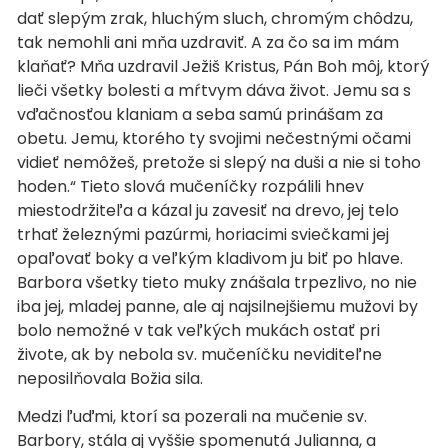
dať slepým zrak, hluchým sluch, chromým chôdzu,
tak nemohli ani mňa uzdraviť. A za čo sa im mám
klaňať? Mňa uzdravil Ježiš Kristus, Pán Boh môj, ktorý
lieči všetky bolesti a mŕtvym dáva život. Jemu sa s
vďačnosťou klaniam a seba samú prinášam za
obetu. Jemu, ktorého ty svojimi nečestnými očami
vidieť nemôžeš, pretože si slepý na duši a nie si toho
hoden.“ Tieto slová mučeníčky rozpálili hnev
miestodržiteľa a kázal ju zavesiť na drevo, jej telo
trhať železnými pazúrmi, horiacimi sviečkami jej
opaľovať boky a veľkým kladivom ju biť po hlave.
Barbora všetky tieto muky znášala trpezlivo, no nie
iba jej, mladej panne, ale aj najsilnejšiemu mužovi by
bolo nemožné v tak veľkých mukách ostať pri
živote, ak by nebola sv. mučeníčku neviditeľne
neposilňovala Božia sila.
Medzi ľuďmi, ktorí sa pozerali na mučenie sv.
Barbory, stála aj vyššie spomenutá Julianna, a