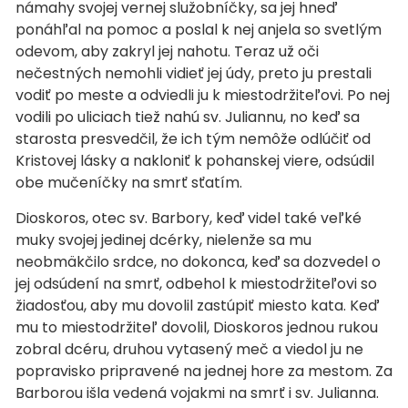
námahy svojej vernej služobníčky, sa jej hneď
ponáhľal na pomoc a poslal k nej anjela so svetlým
odevom, aby zakryl jej nahotu. Teraz už oči
nečestných nemohli vidieť jej údy, preto ju prestali
vodiť po meste a odviedli ju k miestodržiteľovi. Po nej
vodili po uliciach tiež nahú sv. Juliannu, no keď sa
starosta presvedčil, že ich tým nemôže odlúčiť od
Kristovej lásky a nakloniť k pohanskej viere, odsúdil
obe mučeníčky na smrť sťatím.
Dioskoros, otec sv. Barbory, keď videl také veľké
muky svojej jedinej dcérky, nielenže sa mu
neobmäkčilo srdce, no dokonca, keď sa dozvedel o
jej odsúdení na smrť, odbehol k miestodržiteľovi so
žiadosťou, aby mu dovolil zastúpiť miesto kata. Keď
mu to miestodržiteľ dovolil, Dioskoros jednou rukou
zobral dcéru, druhou vytasený meč a viedol ju ne
popravisko pripravené na jednej hore za mestom. Za
Barborou išla vedená vojakmi na smrť i sv. Julianna.