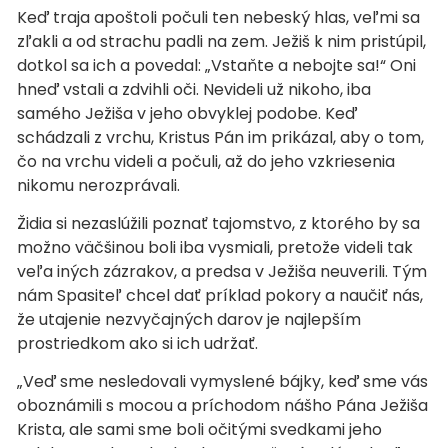
Keď traja apoštoli počuli ten nebeský hlas, veľmi sa
zľakli a od strachu padli na zem. Ježiš k nim pristúpil,
dotkol sa ich a povedal: „Vstaňte a nebojte sa!“ Oni
hneď vstali a zdvihli oči. Nevideli už nikoho, iba
samého Ježiša v jeho obvyklej podobe. Keď
schádzali z vrchu, Kristus Pán im prikázal, aby o tom,
čo na vrchu videli a počuli, až do jeho vzkriesenia
nikomu nerozprávali.
Židia si nezaslúžili poznať tajomstvo, z ktorého by sa
možno väčšinou boli iba vysmiali, pretože videli tak
veľa iných zázrakov, a predsa v Ježiša neuverili. Tým
nám Spasiteľ chcel dať príklad pokory a naučiť nás,
že utajenie nezvyčajných darov je najlepším
prostriedkom ako si ich udržať.
„Veď sme nesledovali vymyslené bájky, keď sme vás
oboznámili s mocou a príchodom nášho Pána Ježiša
Krista, ale sami sme boli očitými svedkami jeho