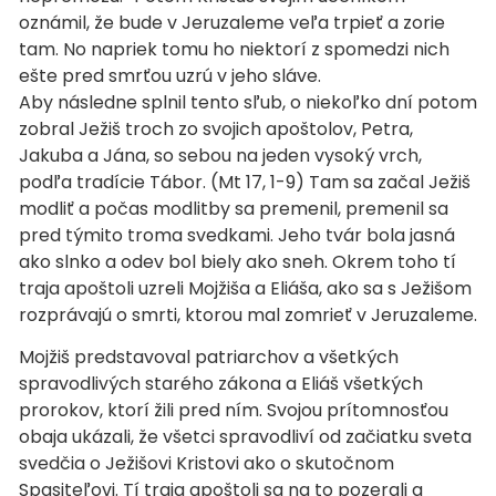
oznámil, že bude v Jeruzaleme veľa trpieť a zorie
tam. No napriek tomu ho niektorí z spomedzi nich
ešte pred smrťou uzrú v jeho sláve.
Aby následne splnil tento sľub, o niekoľko dní potom
zobral Ježiš troch zo svojich apoštolov, Petra,
Jakuba a Jána, so sebou na jeden vysoký vrch,
podľa tradície Tábor. (Mt 17, 1-9) Tam sa začal Ježiš
modliť a počas modlitby sa premenil, premenil sa
pred týmito troma svedkami. Jeho tvár bola jasná
ako slnko a odev bol biely ako sneh. Okrem toho tí
traja apoštoli uzreli Mojžiša a Eliáša, ako sa s Ježišom
rozprávajú o smrti, ktorou mal zomrieť v Jeruzaleme.
Mojžiš predstavoval patriarchov a všetkých
spravodlivých starého zákona a Eliáš všetkých
prorokov, ktorí žili pred ním. Svojou prítomnosťou
obaja ukázali, že všetci spravodliví od začiatku sveta
svedčia o Ježišovi Kristovi ako o skutočnom
Spasiteľovi. Tí traja apoštoli sa na to pozerali a