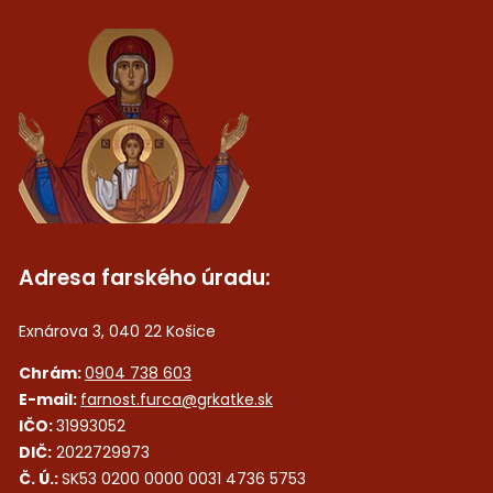
Adresa farského úradu:
Exnárova 3, 040 22 Košice
Chrám:
0904 738 603
E-mail:
farnost.furca@grkatke.sk
IČO:
31993052
DIČ:
2022729973
Č. Ú.:
SK53 0200 0000 0031 4736 5753