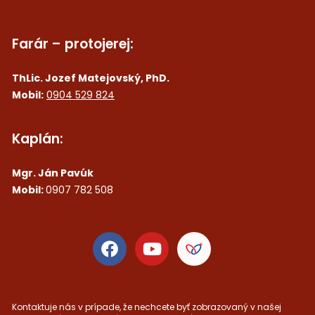
Farár – protojerej:
ThLic. Jozef Matejovský, PhD.
Mobil:
0904 529 824
Kaplán:
Mgr. Ján Pavúk
Mobil:
0907 782 508
Kontaktuje nás v prípade, že nechcete byť zobrazovaný v našej