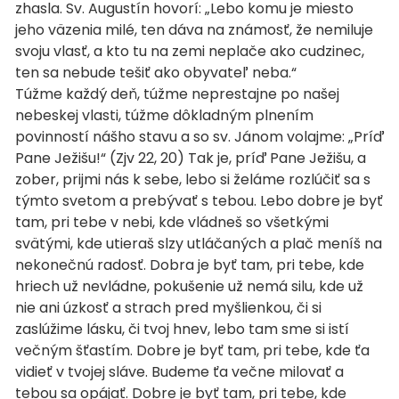
zhasla. Sv. Augustín hovorí: „Lebo komu je miesto
jeho väzenia milé, ten dáva na známosť, že nemiluje
svoju vlasť, a kto tu na zemi neplače ako cudzinec,
ten sa nebude tešiť ako obyvateľ neba.“
Túžme každý deň, túžme neprestajne po našej
nebeskej vlasti, túžme dôkladným plnením
povinností nášho stavu a so sv. Jánom volajme: „Príď
Pane Ježišu!“ (Zjv 22, 20) Tak je, príď Pane Ježišu, a
zober, prijmi nás k sebe, lebo si želáme rozlúčiť sa s
týmto svetom a prebývať s tebou. Lebo dobre je byť
tam, pri tebe v nebi, kde vládneš so všetkými
svätými, kde utieraš slzy utláčaných a plač meníš na
nekonečnú radosť. Dobra je byť tam, pri tebe, kde
hriech už nevládne, pokušenie už nemá silu, kde už
nie ani úzkosť a strach pred myšlienkou, či si
zaslúžime lásku, či tvoj hnev, lebo tam sme si istí
večným šťastím. Dobre je byť tam, pri tebe, kde ťa
vidieť v tvojej sláve. Budeme ťa večne milovať a
tebou sa opájať. Dobre je byť tam, pri tebe, kde