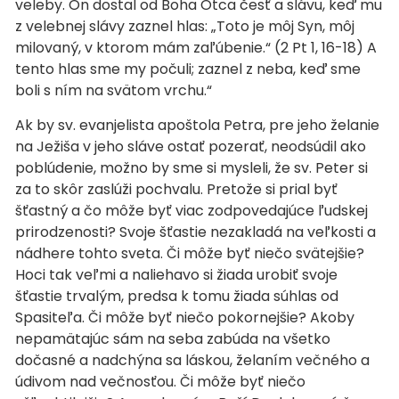
veleby. On dostal od Boha Otca česť a slávu, keď mu
z velebnej slávy zaznel hlas: „Toto je môj Syn, môj
milovaný, v ktorom mám zaľúbenie.“ (2 Pt 1, 16-18) A
tento hlas sme my počuli; zaznel z neba, keď sme
boli s ním na svätom vrchu.“
Ak by sv. evanjelista apoštola Petra, pre jeho želanie
na Ježiša v jeho sláve ostať pozerať, neodsúdil ako
poblúdenie, možno by sme si mysleli, že sv. Peter si
za to skôr zaslúži pochvalu. Pretože si prial byť
šťastný a čo môže byť viac zodpovedajúce ľudskej
prirodzenosti? Svoje šťastie nezakladá na veľkosti a
nádhere tohto sveta. Či môže byť niečo svätejšie?
Hoci tak veľmi a naliehavo si žiada urobiť svoje
šťastie trvalým, predsa k tomu žiada súhlas od
Spasiteľa. Či môže byť niečo pokornejšie? Akoby
nepamätajúc sám na seba zabúda na všetko
dočasné a nadchýna sa láskou, želaním večného a
údivom nad večnosťou. Či môže byť niečo