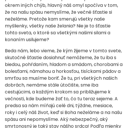
okrem iných chýb, hlavný náš omyl spočíva v tom,
že na našu spásu nemyslíme, že večné šťastie si
neželáme. Pretože kam smerujú všetky naše
myšlienky, všetky naše želania? Nie je to šťastie
tohto sveta, o ktoré sa všetkými našimi silami a
konaním usilujeme?
Beda nám, lebo vieme, že kým žijeme v tomto svete,
skutočné šťastie dosiahnuť nemôžeme, že tu iba s
biedou, pohŕdaním, hladom a smädom, chorobami a
bolesťami, námahou a horkosťou, tisíckami pádov a
smrťou sa musíme boriť. Že tu, pri všetkých našich
dobrách, nemáme stále útočište, sme iba
cestujúcimi, a každým krokom sa približujeme k
večnosti, kde budeme žať to, čo tu teraz sejeme. A
predsa sa nám míňajú celé dni, týždne, mesiace,
roky i celý náš život, keď si Boha neželáme a na našu
spásu ani nepomyslíme. Aký nebezpečný, aký
smrtonosný je taký stav nášho srdca! Podľa mienky