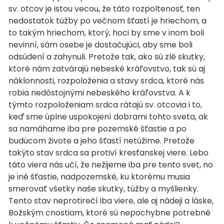
sv. otcov je istou vecou, že táto rozpoltenosť, ten
nedostatok túžby po večnom šťastí je hriechom, a
to takým hriechom, ktorý, hoci by sme v inom boli
nevinní, sám osebe je dostačujúci, aby sme boli
odsúdení a zahynuli. Pretože tak, ako sú zlé skutky,
ktoré nám zatvárajú nebeské kráľovstvo, tak sú aj
náklonnosti, rozpoloženia a stavy srdca, ktoré nás
robia nedôstojnými nebeského kráľovstva. A k
týmto rozpoloženiam srdca rátajú sv. otcovia i to,
keď sme úplne uspokojení dobrami tohto sveta, ak
sa namáhame iba pre pozemské šťastie a po
budúcom živote a jeho šťastí netúžime. Pretože
takýto stav srdca sa protiví kresťanskej viere. Lebo
táto viera nás učí, že nežijeme iba pre tento svet, no
je iné šťastie, nadpozemské, ku ktorému musia
smerovať všetky naše skutky, túžby a myšlienky.
Tento stav neprotirečí iba viere, ale aj nádeji a láske,
Božským cnostiam, ktoré sú nepochybne potrebné