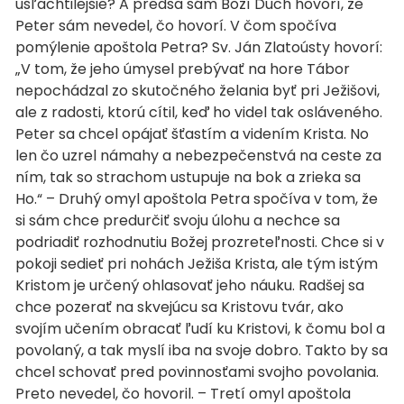
ušľachtilejšie? A predsa sám Boží Duch hovorí, že
Peter sám nevedel, čo hovorí. V čom spočíva
pomýlenie apoštola Petra? Sv. Ján Zlatoústy hovorí:
„V tom, že jeho úmysel prebývať na hore Tábor
nepochádzal zo skutočného želania byť pri Ježišovi,
ale z radosti, ktorú cítil, keď ho videl tak osláveného.
Peter sa chcel opájať šťastím a videním Krista. No
len čo uzrel námahy a nebezpečenstvá na ceste za
ním, tak so strachom ustupuje na bok a zrieka sa
Ho.“ – Druhý omyl apoštola Petra spočíva v tom, že
si sám chce predurčiť svoju úlohu a nechce sa
podriadiť rozhodnutiu Božej prozreteľnosti. Chce si v
pokoji sedieť pri nohách Ježiša Krista, ale tým istým
Kristom je určený ohlasovať jeho náuku. Radšej sa
chce pozerať na skvejúcu sa Kristovu tvár, ako
svojím učením obracať ľudí ku Kristovi, k čomu bol a
povolaný, a tak myslí iba na svoje dobro. Takto by sa
chcel schovať pred povinnosťami svojho povolania.
Preto nevedel, čo hovoril. – Tretí omyl apoštola