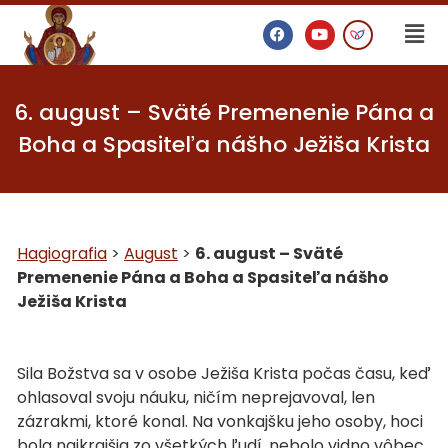
6. august – Sväté Premenenie Pána a
Boha a Spasiteľa nášho Ježiša Krista
Hagiografia
>
August
>
6. august – Sväté
Premenenie Pána a Boha a Spasiteľa nášho
Ježiša Krista
Sila Božstva sa v osobe Ježiša Krista počas času, keď
ohlasoval svoju náuku, ničím neprejavoval, len
zázrakmi, ktoré konal. Na vonkajšku jeho osoby, hoci
bola najkrajšia zo všetkých ľudí, nebolo vidno vôbec