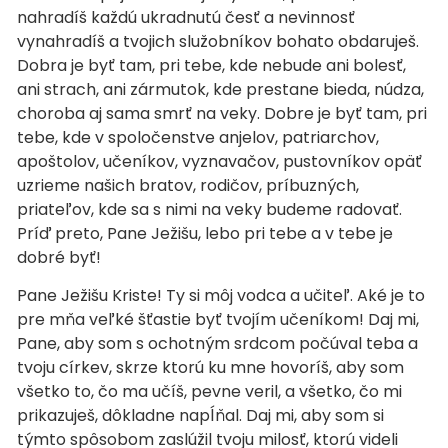
nahradíš každú ukradnutú česť a nevinnosť
vynahradíš a tvojich služobníkov bohato obdaruješ.
Dobra je byť tam, pri tebe, kde nebude ani bolesť,
ani strach, ani zármutok, kde prestane bieda, núdza,
choroba aj sama smrť na veky. Dobre je byť tam, pri
tebe, kde v spoločenstve anjelov, patriarchov,
apoštolov, učeníkov, vyznavačov, pustovníkov opäť
uzrieme našich bratov, rodičov, príbuzných,
priateľov, kde sa s nimi na veky budeme radovať.
Príď preto, Pane Ježišu, lebo pri tebe a v tebe je
dobré byť!
Pane Ježišu Kriste! Ty si môj vodca a učiteľ. Aké je to
pre mňa veľké šťastie byť tvojím učeníkom! Daj mi,
Pane, aby som s ochotným srdcom počúval teba a
tvoju církev, skrze ktorú ku mne hovoríš, aby som
všetko to, čo ma učíš, pevne veril, a všetko, čo mi
prikazuješ, dôkladne napĺňal. Daj mi, aby som si
týmto spôsobom zaslúžil tvoju milosť, ktorú videli