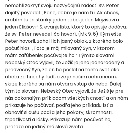
nemohli zakryť svoju nezvyčajnú radosť. Sv. Peter
dojatý povedal: „Pane, dobre je nám tu. Ak chceš,
urobím tu tri stánky: jeden tebe, jeden Mojžišovi a
jeden Eliášovi.“ S. evanjelista, ktorý to opisuje dodáva,
že sv. Peter nevedel, čo hovorí. (Mk 9, 6) Kým ešte
Peter hovoril, zahalil ich jasný oblak, z ktorého bolo
počuť hlas: „Toto je môj milovaný Syn, v ktorom
mám zaľúbenie; počúvajte ho.“ Týmito slovami
Nebeský Otec vyjavil, že Ježiš je jeho jednorodený a
predvečný Syn, že on ho poslal na tento svet ako
obetu za hriechy ľudí, a že je naším ochrancom,
skrze ktorého sa nám otvára vstup do neba. Ďalej
týmito slovami Nebeský Otec vyjavil, že Ježiš je pre
nás dokonalým príkladom všetkých cností a on nám
prikazuje ho počúvať, podľa jeho príkladu ísť a
obnoviť si dušu podľa jeho pokory, skromnosti,
trpezlivosti a lásky. Prikazuje nám počúvať ho,
pretože on jediný má slová života.