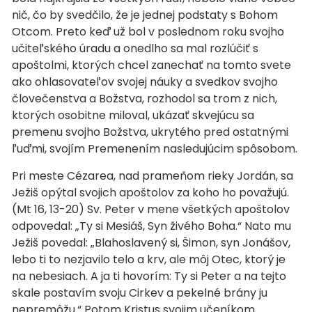
nič, čo by svedčilo, že je jednej podstaty s Bohom
Otcom. Preto keď už bol v poslednom roku svojho
učiteľského úradu a onedlho sa mal rozlúčiť s
apoštolmi, ktorých chcel zanechať na tomto svete
ako ohlasovateľov svojej náuky a svedkov svojho
človečenstva a Božstva, rozhodol sa trom z nich,
ktorých osobitne miloval, ukázať skvejúcu sa
premenu svojho Božstva, ukrytého pred ostatnými
ľuďmi, svojím Premenením nasledujúcim spôsobom.
Pri meste Cézarea, nad prameňom rieky Jordán, sa
Ježiš opýtal svojich apoštolov za koho ho považujú.
(Mt 16, 13-20) Sv. Peter v mene všetkých apoštolov
odpovedal: „Ty si Mesiáš, Syn živého Boha.“ Nato mu
Ježiš povedal: „Blahoslavený si, Šimon, syn Jonášov,
lebo ti to nezjavilo telo a krv, ale môj Otec, ktorý je
na nebesiach. A ja ti hovorím: Ty si Peter a na tejto
skale postavím svoju Cirkev a pekelné brány ju
nepremôžu.“ Potom Kristus svojim učeníkom