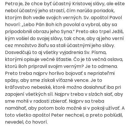
Petra je, že chce byť účastný Kristovej slávy, ale ešte
nebol účastný jeho strastí, čím narúša poriadok,
ktorým Boh vedie svojich verných. Sv. apoštol Pavol
hovorí: „Lebo Pán Boh ich povolal a vybral, aby sa
pripodobnili obrazu jeho Syna.“ Preto ako trpel Ježiš,
kým vošiel do svojej slávy, tak chce, aby aj jeho verní
cez množstvo žiaľu sa stali účastnými jeho slávy.
Dosvedčujú to aj všetky vyjadrenia Sv. Písma,
ktorými opisuje večné šťastie. Čo je tá večná oslava,
ktorú Boh pripravil svojim verným? Je to odmena.
Preto treba najprv horlivo bojovať s nepriateľmi
spásy, aby sme získali víťazné vence. Je to
kráľovstvo nebeské, ktoré možno dosiahnuť iba pri
zapojení všetkých síl. Najprv treba v slzách siať, aby
sme mohli v radosti zbierať. Najprv sa treba
namáhať, aby potom bolo možné si v pokoji užívať. A
toto všetko apoštol Peter nechcel, a preto poblúdil,
nevedel, čo hovorí.