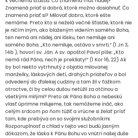
k večnému šťastiu. Čo znamená mať nádej?
Znamená priať si dobrá, ktoré možno dosiahnuť. Čo
znamená priať si? Milovať dobro, ktoré ešte
nemáme. Preto kto si neželá večné šťastie, ktoré nie
je ničím iným, ako blaženým videním samého Boha,
ten nemá ani nádej, ani lásku, ten nemiluje ani
samého Boha. „Kto nemiluje, ostáva v smrti.“ (1 Jn 3,
14b ), hovorí sv. Ján. A sv. apoštol Pavol píše: „Kto
nemá rád Pána, nech je prekliaty!“ (1 Kor 16, 22) Ak
by bol niekto vytrhnutý z objatia milovanej
manželky, láskavých detí, drahých priateľov a bol
odvedený do ďalekej cudziny a tam žil v ťažkom
otroctve, či by celou dušou netúžil za otčinou a
všetkými milými? Preto ak Pána Boha a nebeskú
vlasť úprimne milujeme, tak nemôžeme ináč, ako
celým srdcom po ňom túžiť a vrúcne si želať prísť
tam, kde prebýva on so svojimi služobníkmi.
Rozporuplnosť a chlad v tejto veci budú jasným
dôkazom, že láska k Pánu Bohu vo vnútri našej duše