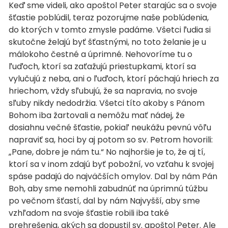
Keď sme videli, ako apoštol Peter starajúc sa o svoje
šťastie poblúdil, teraz pozorujme naše poblúdenia,
do ktorých v tomto zmysle padáme. Všetci ľudia si
skutočne želajú byť šťastnými, no toto želanie je u
málokoho čestné a úprimné. Nehovoríme tu o
ľuďoch, ktorí sa zaťažujú priestupkami, ktorí sa
vylučujú z neba, ani o ľuďoch, ktorí páchajú hriech za
hriechom, vždy sľubujú, že sa napravia, no svoje
sľuby nikdy nedodržia. Všetci títo akoby s Pánom
Bohom iba žartovali a nemôžu mať nádej, že
dosiahnu večné šťastie, pokiaľ neukážu pevnú vôľu
napraviť sa, hoci by aj potom so sv. Petrom hovorili:
„Pane, dobre je nám tu.“ No najhoršie je to, že aj tí,
ktorí sa v inom zdajú byť pobožní, vo vzťahu k svojej
spáse padajú do najväčších omylov. Dal by nám Pán
Boh, aby sme nemohli zabudnúť na úprimnú túžbu
po večnom šťastí, dal by nám Najvyšší, aby sme
vzhľadom na svoje šťastie robili iba také
prehrešenia, akých sa dopustil sv. apoštol Peter. Ale