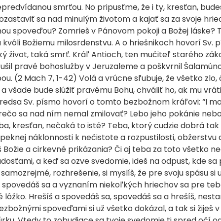
predvídanou smrťou. No pripusťme, že i ty, kresťan, bude
staviť sa nad minulým životom a kajať sa za svoje hriech
u spoveďou? Zomrieš v Pánovom pokoji a Božej láske? Toto
 kvôli Božiemu milosrdenstvu. A o hriešnikoch hovorí Sv. 
ký život, taká smrť. Kráľ Antioch, ten mučiteľ starého zák
erušil pravé bohoslužby v Jeruzaleme a poškvrnil Šalam
bou. (2 Mach 7, 1-42) Volá a vrúcne sľubuje, že všetko zl
y a všade bude slúžiť pravému Bohu, chváliť ho, ak mu vrát
dsa Sv. písmo hovorí o tomto bezbožnom kráľovi: “I modl
 prečo sa nad ním nemal zmilovať? Lebo jeho pokánie nebo
 teba, kresťan, nečaká to isté? Teba, ktorý cudzie dobrá tak
epeknej náklonnosti k nečistote a rozpustilosti, obžerstvu a
žiš Božie a cirkevné prikázania? Či aj teba za toto všetko
adosťami, a keď sa ozve svedomie, ideš na odpust, kde sa
i samozrejmé, rozhrešenie, si myslíš, že pre svoju spásu si
, spovedáš sa a vyznaním niekoľkých hriechov sa pre teba
é lôžko. Hrešíš a spovedáš sa, spovedáš sa a hrešíš, nesta
 bezbožnými spoveďami si už všetko dokázal, a tak si žiješ
rku. Vtedy to zobudiace sa tvoje svedomie ti spred očí od