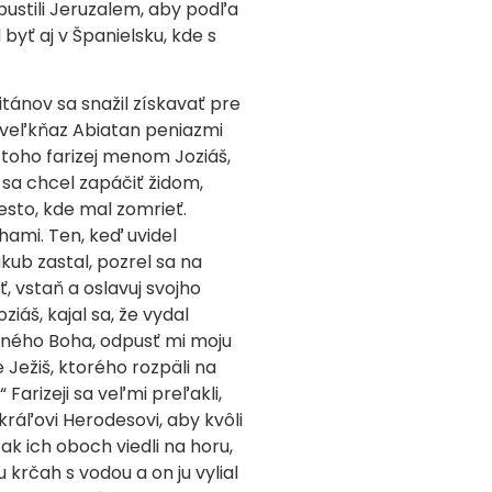
pustili Jeruzalem, aby podľa
byť aj v Španielsku, kde s
tánov sa snažil získavať pre
í veľkňaz Abiatan peniazmi
o toho farizej menom Joziáš,
 sa chcel zapáčiť židom,
iesto, kde mal zomrieť.
hami. Ten, keď uvidel
ub zastal, pozrel sa na
, vstaň a oslavuj svojho
iáš, kajal sa, že vydal
očného Boha, odpusť mi moju
 Ježiš, ktorého rozpäli na
arizeji sa veľmi preľakli,
ráľovi Herodesovi, aby kvôli
ak ich oboch viedli na horu,
u krčah s vodou a on ju vylial