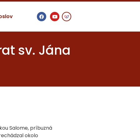
oslov
rat sv. Jána
tkou Salome, príbuzná
prechádzal okolo