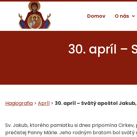
Domov
O nás
30. apríl –
Hagiografia
>
Apríl
>
30. apríl – Svätý apoštol Jakub
Sv. Jakub, ktorého pamiatku si dnes pripomína Cirkev,
prečistej Panny Márie. Jeho rodným bratom bol svätý a