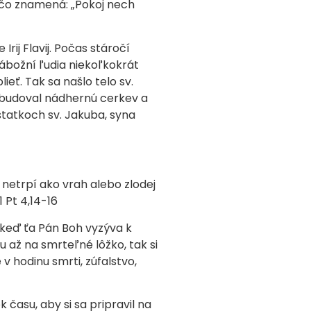
, čo znamená: „Pokoj nech
ij Flavij. Počas stáročí
ábožní ľudia niekoľkokrát
ieť. Tak sa našlo telo sv.
ybudoval nádhernú cerkev a
tatkoch sv. Jakuba, syna
 netrpí ako vrah alebo zlodej
 Pt 4,14-16
y, keď ťa Pán Boh vyzýva k
 až na smrteľné lôžko, tak si
 hodinu smrti, zúfalstvo,
času, aby si sa pripravil na