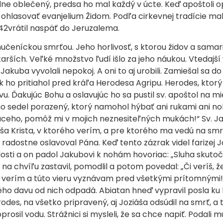
iedne oblečený, predsa ho mal každý v úcte. Keď apoštoli o
 ohlasovať evanjelium Židom. Podľa cirkevnej tradície mal 
 42vrátil naspäť do Jeruzalema.
čeníckou smrťou. Jeho horlivosť, s ktorou židov a samari
tarších. Veľké množstvo ľudí išlo za jeho náukou. Vtedajš
akuba vyvolali nepokoj. A oni to aj urobili. Zamiešal sa d
ak ho pritiahol pred kráľa Herodesa Agripu. Herodes, ktorý
avu. Ďakujúc Bohu a oslavujúc ho sa pustil sv. apoštol na m
ho sedel porazený, ktorý namohol hýbať ani rukami ani no
úceho, pomôž mi v mojich neznesiteľných mukách!“ Sv. Jak
a Krista, v ktorého verím, a pre ktorého ma vedú na smrť
radostne oslavoval Pána. Keď tento zázrak videl farizej Joz
losti a on padol Jakubovi k nohám hovoriac: „Sluha skut
a chvíľu zastavil, pomodlil a potom povedal: „Či veríš, že
z verím a túto vieru vyznávam pred všetkými prítomnými!“ F
ého davu od nich odpadá. Abiatan hneď vypravil posla ku k
es, na všetko pripravený, aj Joziáša odsúdil na smrť, a t
oprosil vodu. Strážnici si mysleli, že sa chce napiť. Podali m