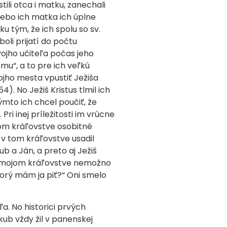
tili otca i matku, zanechali
lebo ich matka ich úplne
ku tým, že ich spolu so sv.
oli prijatí do počtu
svojho učiteľa počas jeho
mu“, a to pre ich veľkú
svojho mesta vpustiť Ježiša
4). No Ježiš Kristus tlmil ich
Týmto ich chcel poučiť, že
ri inej príležitosti im vrúcne
vom kráľovstve osobitné
 v tom kráľovstve usadil
b a Ján, a preto aj Ježiš
 v mojom kráľovstve nemožno
ktorý mám ja piť?“ Oni smelo
a. No historici prvých
kub vždy žil v panenskej