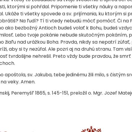
osti, ktorými si pohŕdal. Pripomenie ti všetky náuky a napo
. Ukáže ti všetky spovede a sv. prijímania, ku ktorým si p
 obrátiš? Na ľudí? Tí ti vtedy nebudú môcť pomôcť. Či na
o ako bezbožný Antioch budeš volať k Bohu, budeš vzdych
 milosť. Lebo tvoje pokánie nebude skutočným pokáním, 
 žiaľu nad urážkou Boha. Pravda, nikdy sa nepatrí zúfať,
ži, aby si ty nezúfal. Ale pozri aj na druhú stranu. Tam vis
losť tvrdošijne nehrešil. Preto vždy bude pravdou, že smrť 
echoch.
 apoštola, sv. Jakuba, tebe jedinému žili milo, s čistým sr
i na veky. Amen.
skij, Peremyšľ 1865, s. 145-151, preložil o. Mgr. Jozef Mate