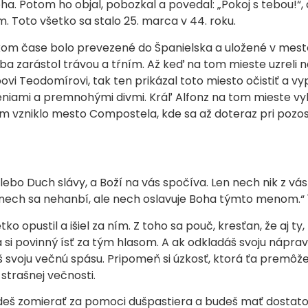
oha. Potom ho objal, pobozkal a povedal: „Pokoj s tebou!“
. Toto všetko sa stalo 25. marca v 44. roku.
m čase bolo prevezené do Španielska a uložené v meste Ir
a zarástol trávou a tŕním. Až keď na tom mieste uzreli n
vi Teodomírovi, tak ten prikázal toto miesto očistiť a vypl
eniami a premnohými divmi. Kráľ Alfonz na tom mieste v
m vzniklo mesto Compostela, kde sa až doteraz pri pozos
ebo Duch slávy, a Boží na vás spočíva. Len nech nik z vás
; nech sa nehanbí, ale nech oslavuje Boha týmto menom.“ 1
ko opustil a išiel za ním. Z toho sa pouč, kresťan, že aj t
i povinný ísť za tým hlasom. A ak odkladáš svoju nápravu
oju večnú spásu. Pripomeň si úzkosť, ktorá ťa premôže v
strašnej večnosti.
udeš zomierať za pomoci dušpastiera a budeš mať dostatok 