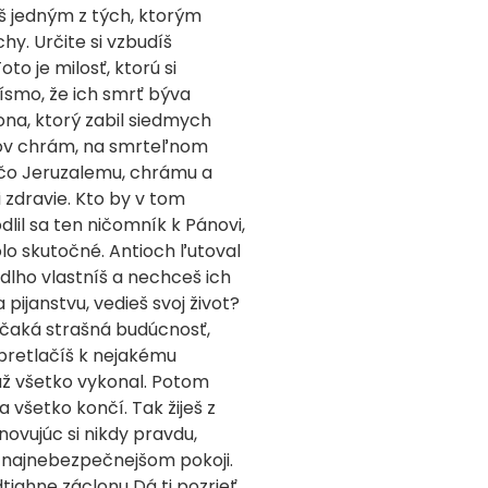
š jedným z tých, ktorým
y. Určite si vzbudíš
 je milosť, ktorú si
písmo, že ich smrť býva
ona, ktorý zabil siedmych
únov chrám, na smrteľnom
o, čo Jeruzalemu, chrámu a
i zdravie. Kto by v tom
il sa ten ničomník k Pánovi,
lo skutočné. Antioch ľutoval
 dlho vlastníš a nechceš ich
 pijanstvu, vedieš svoj život?
 nečaká strašná budúcnosť,
 pretlačíš k nejakému
 už všetko vykonal. Potom
 všetko končí. Tak žiješ z
novujúc si nikdy pravdu,
 v najnebezpečnejšom pokoji.
tiahne záclonu Dá ti pozrieť