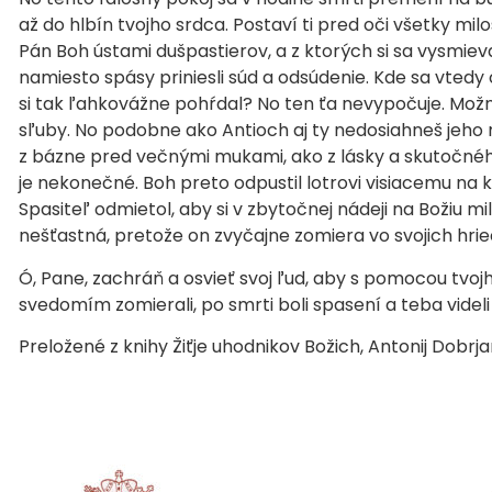
až do hlbín tvojho srdca. Postaví ti pred oči všetky mil
Pán Boh ústami dušpastierov, a z ktorých si sa vysmieval
namiesto spásy priniesli súd a odsúdenie. Kde sa vtedy
si tak ľahkovážne pohŕdal? No ten ťa nevypočuje. Možn
sľuby. No podobne ako Antioch aj ty nedosiahneš jeho
z bázne pred večnými mukami, ako z lásky a skutočného
je nekonečné. Boh preto odpustil lotrovi visiacemu na krí
Spasiteľ odmietol, aby si v zbytočnej nádeji na Božiu mi
nešťastná, pretože on zvyčajne zomiera vo svojich hri
Ó, Pane, zachráň a osvieť svoj ľud, aby s pomocou tvojho
svedomím zomierali, po smrti boli spasení a teba videl
Preložené z knihy Žiťje uhodnikov Božich, Antonij Dobrjan