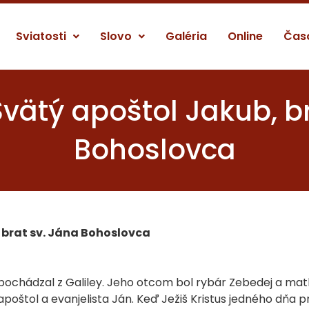
Sviatosti
Slovo
Galéria
Online
Čas
 Svätý apoštol Jakub, b
Bohoslovca
, brat sv. Jána Bohoslovca
 pochádzal z Galiley. Jeho otcom bol rybár Zebedej a ma
poštol a evanjelista Ján. Keď Ježiš Kristus jedného dňa 