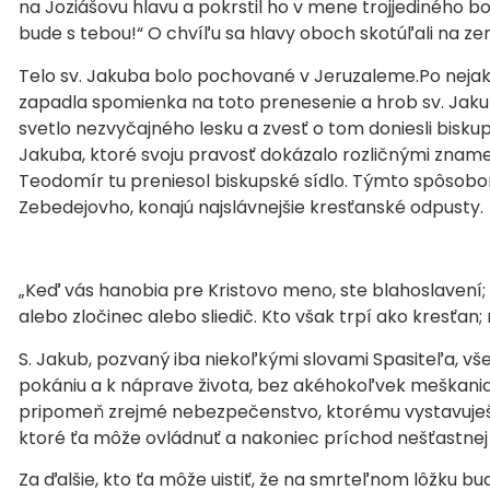
na Joziášovu hlavu a pokrstil ho v mene trojjediného b
bude s tebou!“ O chvíľu sa hlavy oboch skotúľali na zem
Telo sv. Jakuba bolo pochované v Jeruzaleme.Po nejako
zapadla spomienka na toto prenesenie a hrob sv. Jakub
svetlo nezvyčajného lesku a zvesť o tom doniesli biskupo
Jakuba, ktoré svoju pravosť dokázalo rozličnými znam
Teodomír tu preniesol biskupské sídlo. Týmto spôsobo
Zebedejovho, konajú najslávnejšie kresťanské odpusty.
„Keď vás hanobia pre Kristovo meno, ste blahoslavení; l
alebo zločinec alebo sliedič. Kto však trpí ako kresťan
S. Jakub, pozvaný iba niekoľkými slovami Spasiteľa, všet
pokániu a k náprave života, bez akéhokoľvek meškania s
pripomeň zrejmé nebezpečenstvo, ktorému vystavuješ sv
ktoré ťa môže ovládnuť a nakoniec príchod nešťastnej 
Za ďalšie, kto ťa môže uistiť, že na smrteľnom lôžku b