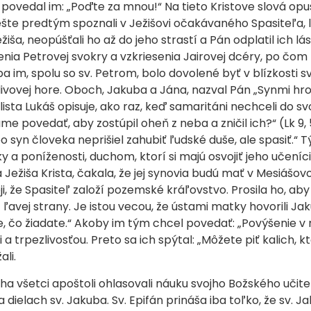
, povedal im: „Poďte za mnou!“ Na tieto Kristove slová opus
ešte predtým spoznali v Ježišovi očakávaného Spasiteľa, 
iša, neopúšťali ho až do jeho strastí a Pán odplatil ich lás
nia Petrovej svokry a vzkriesenia Jairovej dcéry, po čom b
ba im, spolu so sv. Petrom, bolo dovolené byť v blízkosti 
ivovej hore. Oboch, Jakuba a Jána, nazval Pán „Synmi hro
njelista Lukáš opisuje, ako raz, keď samaritáni nechceli do 
me povedať, aby zostúpil oheň z neba a zničil ich?“ (Lk 9, 5
bo syn človeka neprišiel zahubiť ľudské duše, ale spasiť.“ 
 poníženosti, duchom, ktorí si majú osvojiť jeho učeníci. P
Ježiša Krista, čakala, že jej synovia budú mať v Mesiášo
i, že Spasiteľ založí pozemské kráľovstvo. Prosila ho, aby
ľavej strany. Je istou vecou, že ústami matky hovorili Jaku
e, čo žiadate.“ Akoby im tým chcel povedať: „Povýšenie
a trpezlivosťou. Preto sa ich spýtal: „Môžete piť kalich, 
ali.
 všetci apoštoli ohlasovali náuku svojho Božského učiteľ
elach sv. Jakuba. Sv. Epifán prináša iba toľko, že sv. Ja