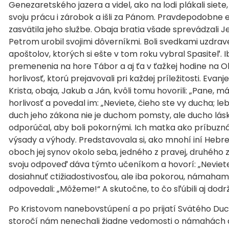
Genezaretského jazera a videl, ako na lodi plákali siete
svoju prácu i zárobok a išli za Pánom. Pravdepodobne 
zasvätila jeho službe. Obaja bratia všade sprevádzali Jež
Petrom urobil svojimi dôverníkmi. Boli svedkami uzdrave
apoštolov, ktorých si ešte v tom roku vybral Spasiteľ. I
premenenia na hore Tábor a aj ťa v ťažkej hodine na Ol
horlivosť, ktorú prejavovali pri každej príležitosti. Eva
Krista, obaja, Jakub a Ján, kvôli tomu hovorili: „Pane, má
horlivosť a povedal im: „Neviete, čieho ste vy ducha; le
duch jeho zákona nie je duchom pomsty, ale ducho lásky a
odporúčal, aby boli pokornými. Ich matka ako príbuzná 
výsady a výhody. Predstavovala si, ako mnohí iní Hebrej
oboch jej synov okolo seba, jedného z pravej, druhého z 
svoju odpoveď dáva týmto učeníkom a hovorí: „Neviet
dosiahnuť ctižiadostivosťou, ale iba pokorou, námahami 
odpovedali: „Môžeme!“ A skutočne, to čo sľúbili aj dodrž
Po Kristovom nanebovstúpení a po prijatí Svätého Ducha
storočí nám nenechali žiadne vedomosti o námahách a di