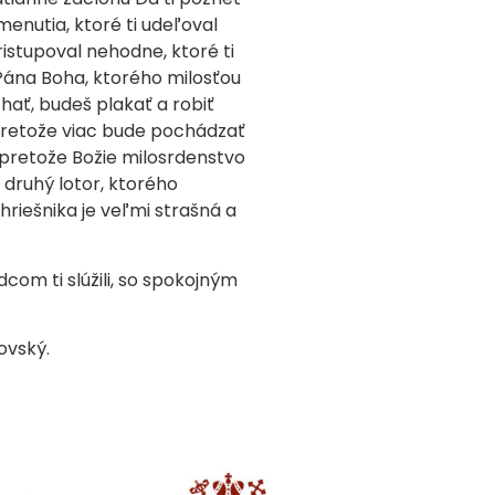
menutia, ktoré ti udeľoval
ristupoval nehodne, ktoré ti
 Pána Boha, ktorého milosťou
ať, budeš plakať a robiť
pretože viac bude pochádzať
 pretože Božie milosrdenstvo
í druhý lotor, ktorého
hriešnika je veľmi strašná a
dcom ti slúžili, so spokojným
jovský.