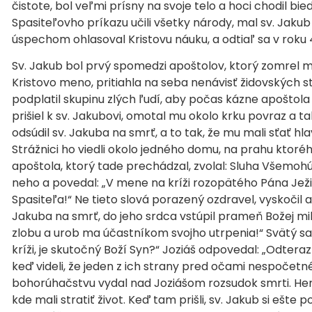
čistote, bol veľmi prísny na svoje telo a hoci chodil b
Spasiteľovho príkazu učili všetky národy, mal sv. Jakub
úspechom ohlasoval Kristovu náuku, a odtiaľ sa v roku
Sv. Jakub bol prvý spomedzi apoštolov, ktorý zomrel mu
Kristovo meno, pritiahla na seba nenávisť židovských s
podplatil skupinu zlých ľudí, aby počas kázne apoštola J
prišiel k sv. Jakubovi, omotal mu okolo krku povraz a t
odsúdil sv. Jakuba na smrť, a to tak, že mu mali sťať hl
Strážnici ho viedli okolo jedného domu, na prahu ktoré
apoštola, ktorý tade prechádzal, zvolal: Sluha Všemoh
neho a povedal: „V mene na kríži rozopätého Pána Ježiš
Spasiteľa!“ Ne tieto slová porazený ozdravel, vyskočil a 
Jakuba na smrť, do jeho srdca vstúpil prameň Božej mi
zlobu a urob ma účastníkom svojho utrpenia!“ Svätý sa n
kríži, je skutočný Boží Syn?“ Joziáš odpovedal: „Odtera
keď videli, že jeden z ich strany pred očami nespočetn
bohorúhačstvu vydal nad Joziášom rozsudok smrti. Herod
kde mali stratiť život. Keď tam prišli, sv. Jakub si ešte p