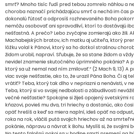
smrť? Mnoho tisíc ľudí pred tebou zomrelo náhlou a ne
choroba naznačí prichádzajúcu smrť a nechá im čas poza
dokonalú ľútosť a odprosíš rozhnevaného Boha pokorno
nemôžu osobovať ani spravodliví, ktorí to dostávajú iba
nešťastná. A prečo? Lebo zvyčajne zomierajú ako žili. A
Machabejských bratov, ich matku aj učiteľa, ktorý pr
lôžku volal k Pánovi, ktorý sa ho dotkol strašnou choro
židom urobil, napraví. Sľubuje, že sa stane židom a vžd
nevidel znamenie skutočného úprimného pokánia? A pre
ktorý sa už nemal nad ním zmilovať.“ (2 Mach 9, 13) A
viac svoje nešťastie, ako to, že urazil Pána Boha. Či aj
vrátiť? Teba, ktorý tak dlho v nepriazni a nenávisti, v n
Teba, ktorý si vo svojej nedbalosti a zábudlivosti nevá
večné nešťastie? Spokojne si žiješ opojený svetskými r
kňazovi, povieš mu dva, tri hriechy a dostanúc, ako čos
opäť hrešíš a keď sa miera naplní, ideš opäť na odpust
roka na rok, vláčiš putá svojich hriechov až na smrteľn
pokánie, nápravu a návrat k Bohu. Myslíš si, že svojimi
No tento falošný pokoj sa v hodine smrti premení na bú