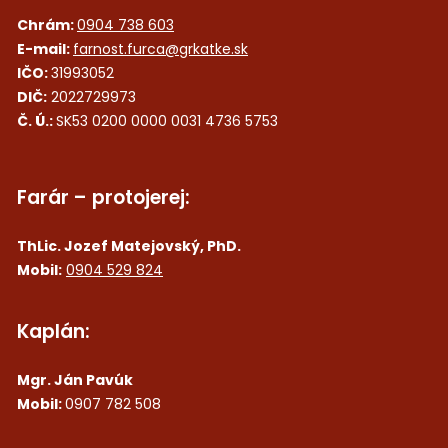
Chrám:
0904 738 603
E-mail:
farnost.furca@grkatke.sk
IČO:
31993052
DIČ:
2022729973
Č. Ú.:
SK53 0200 0000 0031 4736 5753
Farár – protojerej:
ThLic. Jozef Matejovský, PhD.
Mobil:
0904 529 824
Kaplán:
Mgr. Ján Pavúk
Mobil:
0907 782 508