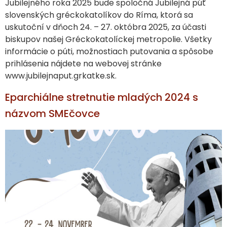
Jubilejného roka 2025 bude spoločná Jubilejná púť
slovenských gréckokatolíkov do Ríma, ktorá sa
uskutoční v dňoch 24. – 27. októbra 2025, za účasti
biskupov našej Gréckokatolíckej metropolie. Všetky
informácie o púti, možnostiach putovania a spôsobe
prihlásenia nájdete na webovej stránke
www.jubilejnaput.grkatke.sk.
Eparchiálne stretnutie mladých 2024 s
názvom SMEčovce