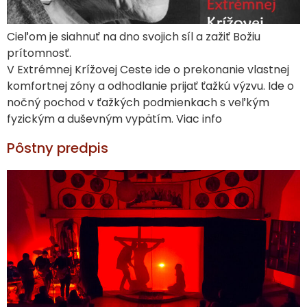
Cieľom je siahnuť na dno svojich síl a zažiť Božiu
prítomnosť.
V Extrémnej Krížovej Ceste ide o prekonanie vlastnej
komfortnej zóny a odhodlanie prijať ťažkú výzvu. Ide o
nočný pochod v ťažkých podmienkach s veľkým
fyzickým a duševným vypätím. Viac info
Pôstny predpis