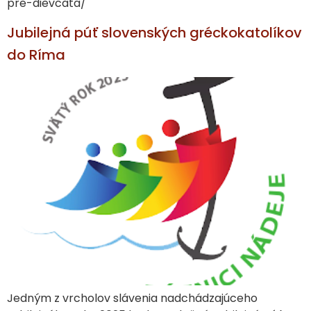
pre-dievcata/
Jubilejná púť slovenských gréckokatolíkov
do Ríma
Jedným z vrcholov slávenia nadchádzajúceho